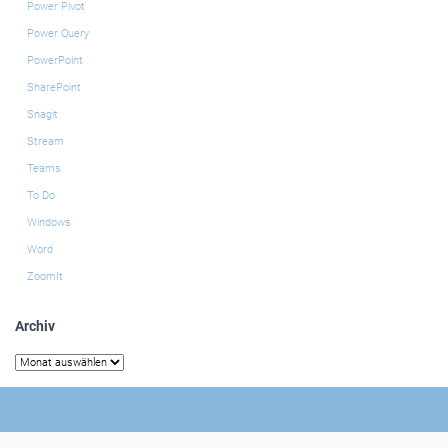
Power Pivot
Power Query
PowerPoint
SharePoint
Snagit
Stream
Teams
To Do
Windows
Word
ZoomIt
Archiv
Archiv