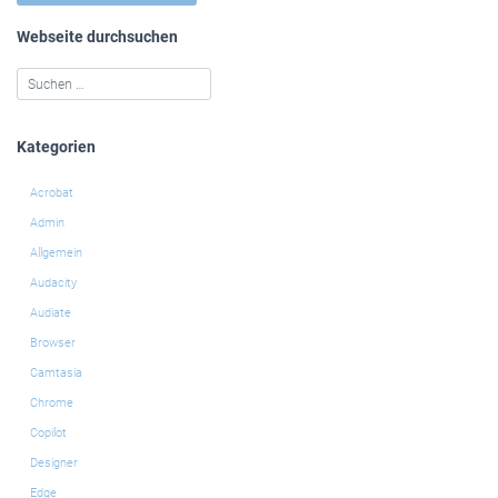
Webseite durchsuchen
Kategorien
Acrobat
Admin
Allgemein
Audacity
Audiate
Browser
Camtasia
Chrome
Copilot
Designer
Edge