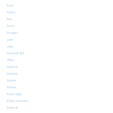
Excel
Firefox
Flow
Forms
Gruppen
Lists
Loop
Microsoft 365
Office
OneDrive
OneNote
Outlook
Planner
Power Apps
Power Automate
Power BI