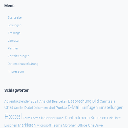
Menü
Startseite
Lösungen
Trainings
Literatur
Partner
Zertifizierungen
Datenschutzerklärung
Impressum
Schlagwörter
Besprechung
Bild
Camtasia
Adventskalender 2021
Ansicht
Bearbeiten
E-Mail
Chat
Einfügen
Einstellungen
Datei
drei Punkte
Copilot
Dokument
Excel
Kontextmenü
Kopieren
Kalender
Forms
Kanal
Link
Liste
Form
Markieren
Office
OneDrive
Löschen
Microsoft Teams
Morphen