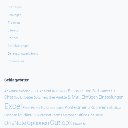
Startseite
Lösungen
Trainings
Literatur
Partner
Zertifizierungen
Datenschutzerklärung
Impressum
Schlagwörter
Besprechung
Bild
Camtasia
Adventskalender 2021
Ansicht
Bearbeiten
E-Mail
Chat
Einfügen
Einstellungen
Datei
drei Punkte
Copilot
Dokument
Excel
Kontextmenü
Kopieren
Kalender
Forms
Kanal
Link
Liste
Form
Markieren
Office
OneDrive
Löschen
Microsoft Teams
Morphen
Outlook
Optionen
OneNote
Power BI