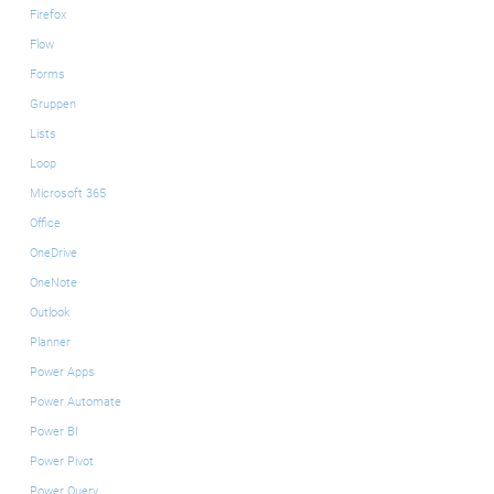
Firefox
Flow
Forms
Gruppen
Lists
Loop
Microsoft 365
Office
OneDrive
OneNote
Outlook
Planner
Power Apps
Power Automate
Power BI
Power Pivot
Power Query