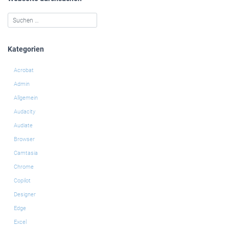
Kategorien
Acrobat
Admin
Allgemein
Audacity
Audiate
Browser
Camtasia
Chrome
Copilot
Designer
Edge
Excel