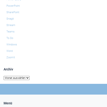
PowerPoint
SharePoint
Snagit
Stream
Teams
To Do
Windows
Word
ZoomIt
Archiv
Archiv
Menü