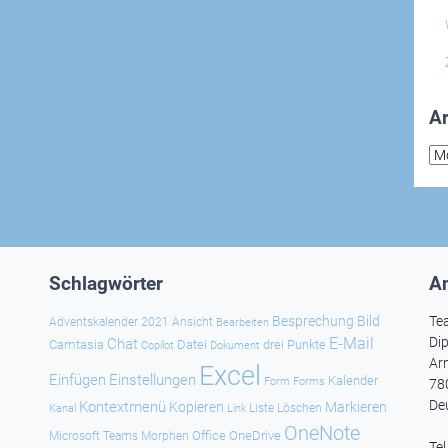
Ar
Arc
Schlagwörter
An
Besprechung
Bild
Te
Adventskalender 2021
Ansicht
Bearbeiten
E-Mail
Dip
Chat
Camtasia
Datei
drei Punkte
Copilot
Dokument
Ar
Excel
Einfügen
Einstellungen
Kalender
Forms
Form
78
De
Kontextmenü
Kopieren
Markieren
Kanal
Link
Liste
Löschen
OneNote
Office
OneDrive
Microsoft Teams
Morphen
Te