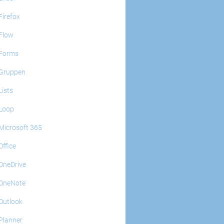
Firefox
Flow
Forms
Gruppen
Lists
Loop
Microsoft 365
Office
OneDrive
OneNote
Outlook
Planner