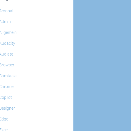
Acrobat
Admin
Allgemein
Audacity
Audiate
Browser
Camtasia
Chrome
Copilot
Designer
Edge
Excel