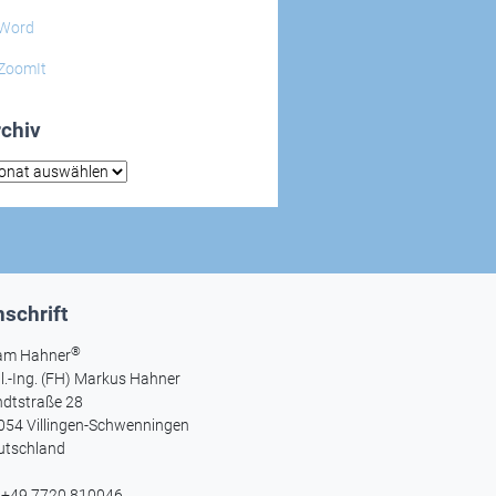
Word
ZoomIt
chiv
hiv
schrift
®
am Hahner
l.-Ing. (FH) Markus Hahner
ndtstraße 28
054 Villingen-Schwenningen
utschland
l +49 7720 810046