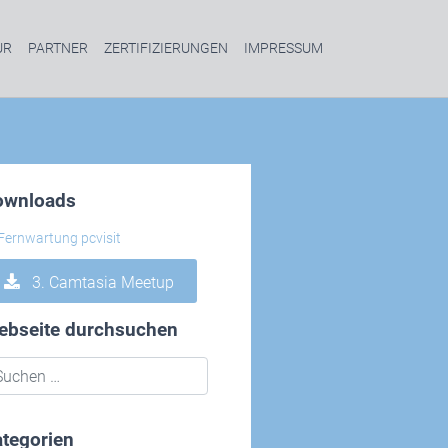
UR
PARTNER
ZERTIFIZIERUNGEN
IMPRESSUM
ownloads
3. Camtasia Meetup
ebseite durchsuchen
tegorien