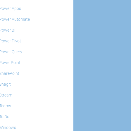
Power Apps
Power Automate
Power BI
Power Pivot
Power Query
PowerPoint
SharePoint
Snagit
Stream
Teams
To Do
Windows