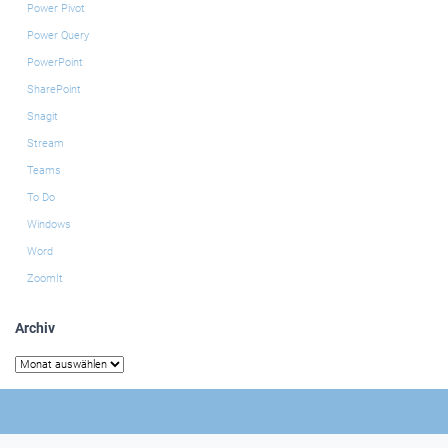
Power Pivot
Power Query
PowerPoint
SharePoint
Snagit
Stream
Teams
To Do
Windows
Word
ZoomIt
Archiv
Archiv