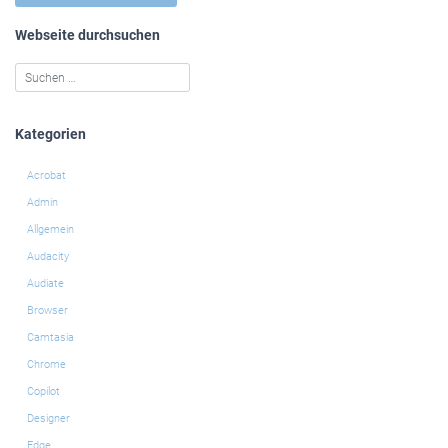
Webseite durchsuchen
Kategorien
Acrobat
Admin
Allgemein
Audacity
Audiate
Browser
Camtasia
Chrome
Copilot
Designer
Edge