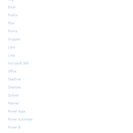
Excel
Firefox
Flow
Forms
Gruppen
Lists
Loop
Microsoft 365
Office
OneDrive
OneNote
Outlook
Planner
Power Apps
Power Automate
Power BI