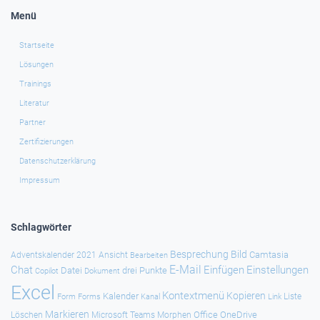
Menü
Startseite
Lösungen
Trainings
Literatur
Partner
Zertifizierungen
Datenschutzerklärung
Impressum
Schlagwörter
Besprechung
Bild
Camtasia
Adventskalender 2021
Ansicht
Bearbeiten
E-Mail
Chat
Einfügen
Einstellungen
Datei
drei Punkte
Copilot
Dokument
Excel
Kontextmenü
Kopieren
Kalender
Forms
Kanal
Link
Liste
Form
Markieren
Office
OneDrive
Löschen
Microsoft Teams
Morphen