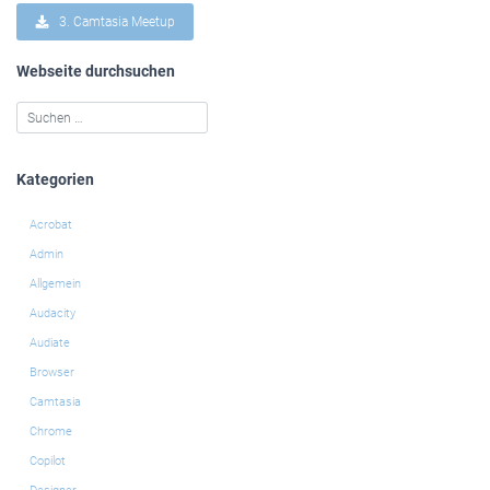
3. Camtasia Meetup
Webseite durchsuchen
Kategorien
Acrobat
Admin
Allgemein
Audacity
Audiate
Browser
Camtasia
Chrome
Copilot