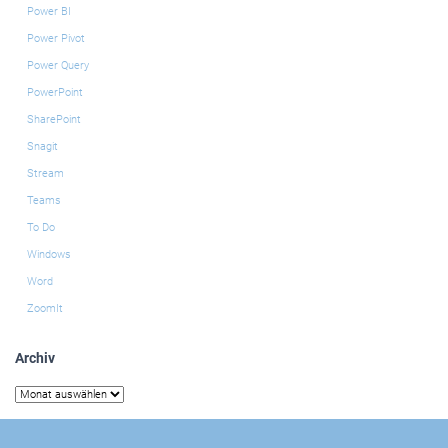
Power BI
Power Pivot
Power Query
PowerPoint
SharePoint
Snagit
Stream
Teams
To Do
Windows
Word
ZoomIt
Archiv
Archiv