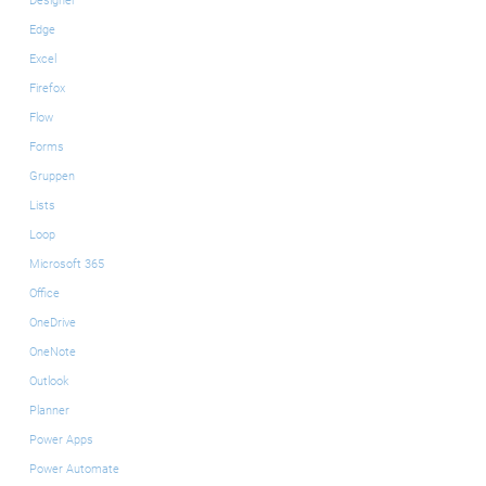
Designer
Edge
Excel
Firefox
Flow
Forms
Gruppen
Lists
Loop
Microsoft 365
Office
OneDrive
OneNote
Outlook
Planner
Power Apps
Power Automate