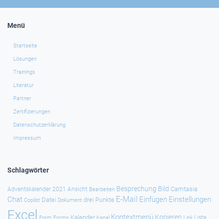
Menü
Startseite
Lösungen
Trainings
Literatur
Partner
Zertifizierungen
Datenschutzerklärung
Impressum
Schlagwörter
Besprechung
Bild
Camtasia
Adventskalender 2021
Ansicht
Bearbeiten
E-Mail
Chat
Einfügen
Einstellungen
Datei
drei Punkte
Copilot
Dokument
Excel
Kontextmenü
Kopieren
Kalender
Forms
Kanal
Link
Liste
Form