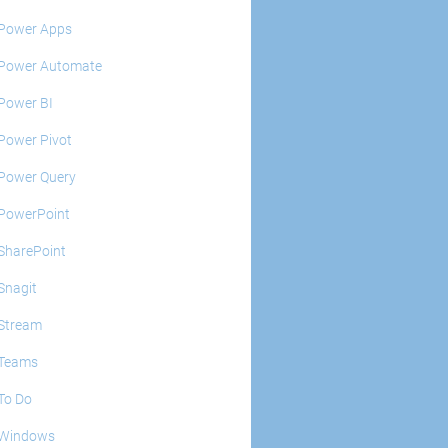
Power Apps
Power Automate
Power BI
Power Pivot
Power Query
PowerPoint
SharePoint
Snagit
Stream
Teams
To Do
Windows