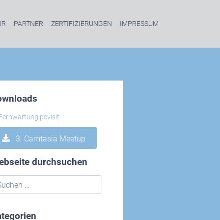
UR
PARTNER
ZERTIFIZIERUNGEN
IMPRESSUM
ownloads
3. Camtasia Meetup
ebseite durchsuchen
tegorien