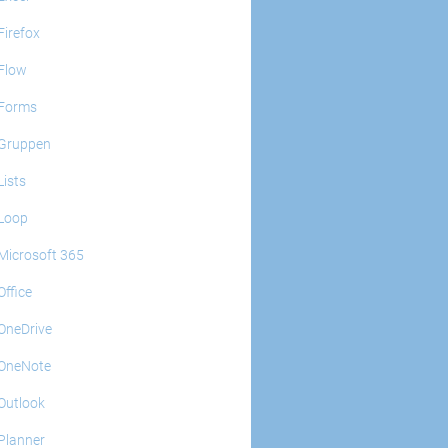
Firefox
Flow
Forms
Gruppen
Lists
Loop
Microsoft 365
Office
OneDrive
OneNote
Outlook
Planner