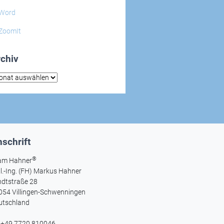
Word
ZoomIt
chiv
hiv
schrift
®
am Hahner
l.-Ing. (FH) Markus Hahner
ndtstraße 28
054 Villingen-Schwenningen
utschland
l +49 7720 810046