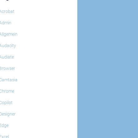
Acrobat
Admin
Allgemein
Audacity
Audiate
Browser
Camtasia
Chrome
Copilot
Designer
Edge
Excel