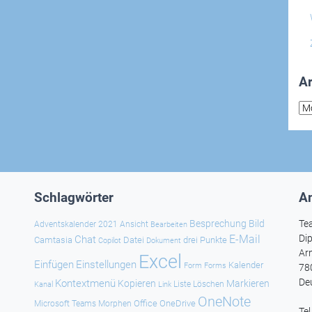
Ar
Arc
Schlagwörter
An
Besprechung
Bild
Te
Adventskalender 2021
Ansicht
Bearbeiten
E-Mail
Dip
Chat
Camtasia
Datei
drei Punkte
Copilot
Dokument
Ar
Excel
Einfügen
Einstellungen
Kalender
Forms
Form
78
De
Kontextmenü
Kopieren
Markieren
Kanal
Link
Liste
Löschen
OneNote
Office
OneDrive
Microsoft Teams
Morphen
Te