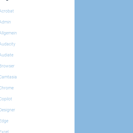
Acrobat
Admin
Allgemein
Audacity
Audiate
Browser
Camtasia
Chrome
Copilot
Designer
Edge
Excel