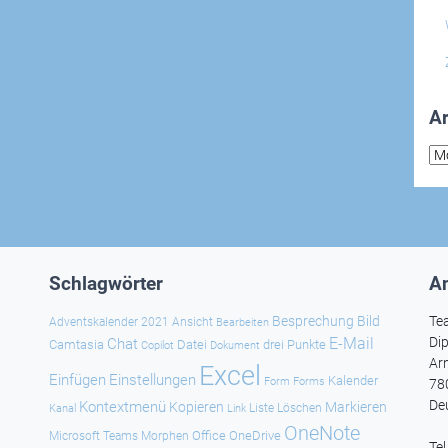
Ar
Arc
Schlagwörter
An
Besprechung
Bild
Te
Adventskalender 2021
Ansicht
Bearbeiten
E-Mail
Dip
Chat
Camtasia
Datei
drei Punkte
Copilot
Dokument
Ar
Excel
Einfügen
Einstellungen
Kalender
Forms
Form
78
De
Kontextmenü
Kopieren
Markieren
Kanal
Link
Liste
Löschen
OneNote
Office
OneDrive
Microsoft Teams
Morphen
Te