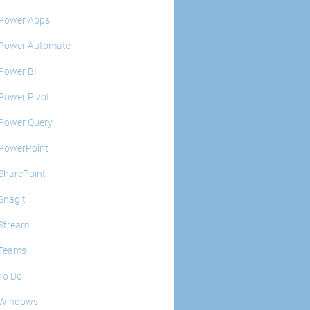
Power Apps
Power Automate
Power BI
Power Pivot
Power Query
PowerPoint
SharePoint
Snagit
Stream
Teams
To Do
Windows