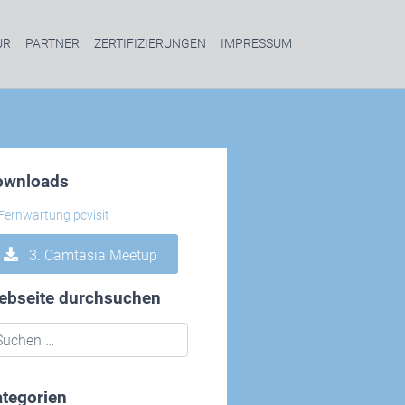
UR
PARTNER
ZERTIFIZIERUNGEN
IMPRESSUM
ownloads
3. Camtasia Meetup
ebseite durchsuchen
tegorien