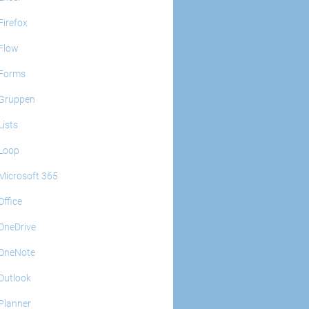
Firefox
Flow
Forms
Gruppen
Lists
Loop
Microsoft 365
Office
OneDrive
OneNote
Outlook
Planner