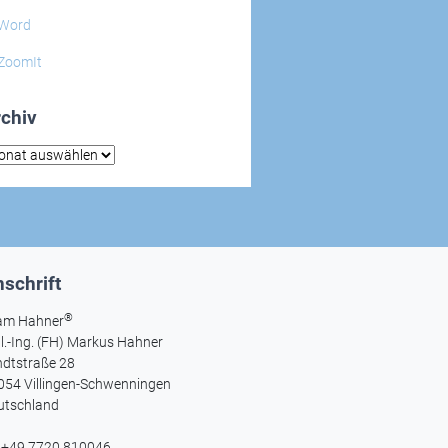
Word
ZoomIt
chiv
hiv
schrift
®
am Hahner
l.-Ing. (FH) Markus Hahner
ndtstraße 28
054 Villingen-Schwenningen
utschland
l +49 7720 810046