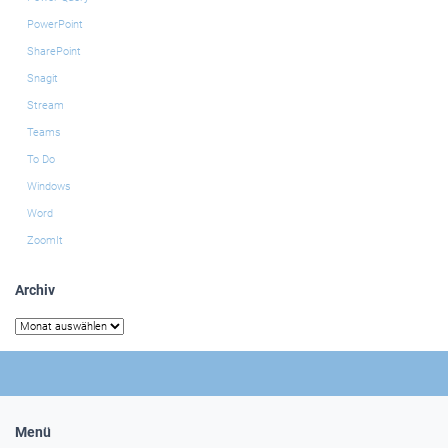
PowerPoint
SharePoint
Snagit
Stream
Teams
To Do
Windows
Word
ZoomIt
Archiv
Archiv
Menü