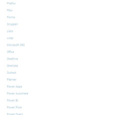
Firefox
Flow
Forms
Gruppen
Lists
Loop
Microsoft 365
Office
OneDrive
OneNote
Outlook
Planner
Power Apps
Power Automate
Power BI
Power Pivot
Power Query