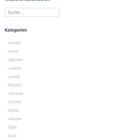
Kategorien
Acrobat
Admin
Allgemein
Audacity
Audiate
Browser
Camtasia
Chrome
Copilot
Designer
Edge
Excel