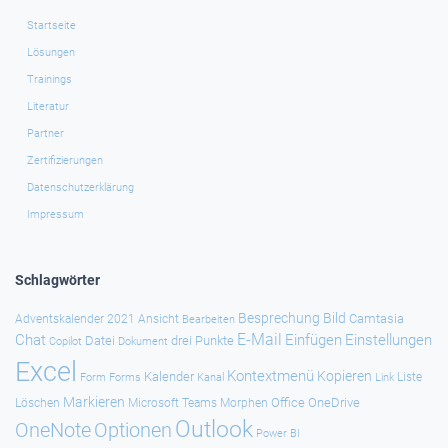
Startseite
Lösungen
Trainings
Literatur
Partner
Zertifizierungen
Datenschutzerklärung
Impressum
Schlagwörter
Besprechung
Bild
Camtasia
Adventskalender 2021
Ansicht
Bearbeiten
E-Mail
Chat
Einfügen
Einstellungen
Datei
drei Punkte
Copilot
Dokument
Excel
Kontextmenü
Kopieren
Kalender
Forms
Kanal
Link
Liste
Form
Markieren
Office
OneDrive
Löschen
Microsoft Teams
Morphen
Outlook
Optionen
OneNote
Power BI