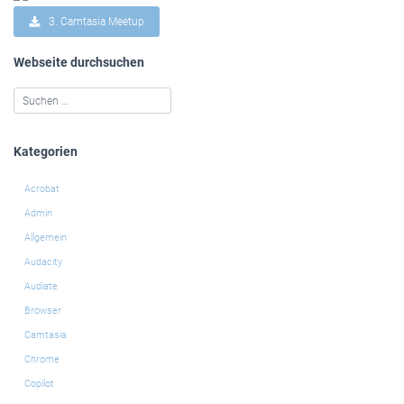
3. Camtasia Meetup
Webseite durchsuchen
Kategorien
Acrobat
Admin
Allgemein
Audacity
Audiate
Browser
Camtasia
Chrome
Copilot