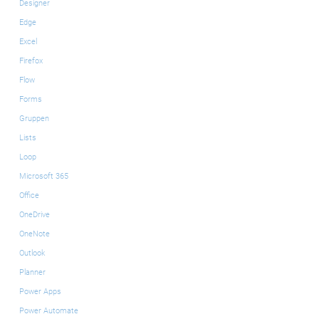
Designer
Edge
Excel
Firefox
Flow
Forms
Gruppen
Lists
Loop
Microsoft 365
Office
OneDrive
OneNote
Outlook
Planner
Power Apps
Power Automate