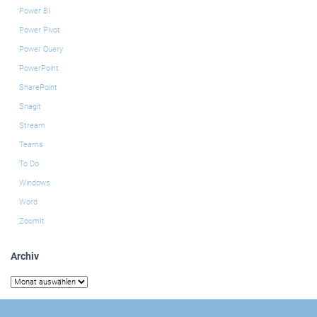
Power BI
Power Pivot
Power Query
PowerPoint
SharePoint
Snagit
Stream
Teams
To Do
Windows
Word
ZoomIt
Archiv
Archiv