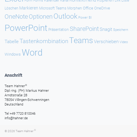
Kalender
Forms
Kanal
Link
Liste
Form
Markieren
Office
OneDrive
Löschen
Microsoft Teams
Morphen
Outlook
Optionen
OneNote
Power BI
PowerPoint
SharePoint
Snagit
Präsentation
Speichern
Teams
Tastenkombination
Tabelle
Verschieben
Video
Word
Windows
Anschrift
®
Team Hahner
Dipl.-Ing. (FH) Markus Hahner
Arndtstraße 28
78054 Villingen-Schwenningen
Deutschland
Tel +49 7720 810046
info@hahner.de
®
© 2026
Team Hahner