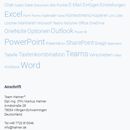
E-Mail
Chat
Einfügen
Einstellungen
Datei
drei Punkte
Copilot
Dokument
Excel
Kontextmenü
Kopieren
Kalender
Forms
Kanal
Link
Liste
Form
Markieren
Office
OneDrive
Löschen
Microsoft Teams
Morphen
Outlook
Optionen
OneNote
Power BI
PowerPoint
SharePoint
Snagit
Präsentation
Speichern
Teams
Tastenkombination
Tabelle
Verschieben
Video
Word
Windows
Anschrift
®
Team Hahner
Dipl.-Ing. (FH) Markus Hahner
Arndtstraße 28
78054 Villingen-Schwenningen
Deutschland
Tel +49 7720 810046
info@hahner.de