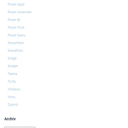
Power Apps
Power Automate
Power BI
Power Pivot
Power Query
PowerPoint
SharePoint
Snagit
Stream
Teams
To Do
Windows
Word
ZoomIt
Archiv