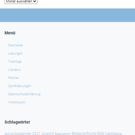
Archiv
Menü
Startseite
Lösungen
Trainings
Literatur
Partner
Zertifizierungen
Datenschutzerklärung
Impressum
Schlagwörter
Besprechung
Bild
Camtasia
Adventskalender 2021
Ansicht
Bearbeiten