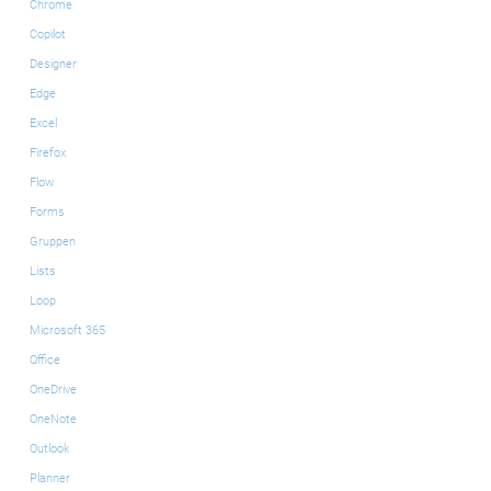
Chrome
Copilot
Designer
Edge
Excel
Firefox
Flow
Forms
Gruppen
Lists
Loop
Microsoft 365
Office
OneDrive
OneNote
Outlook
Planner