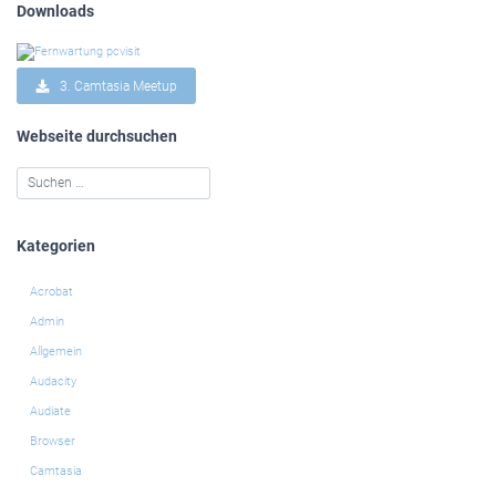
Downloads
3. Camtasia Meetup
Webseite durchsuchen
Kategorien
Acrobat
Admin
Allgemein
Audacity
Audiate
Browser
Camtasia