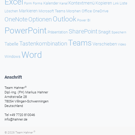
Excel
Kontextmenü
Kopieren
Kalender
Forms
Kanal
Link
Liste
Form
Markieren
Office
OneDrive
Löschen
Microsoft Teams
Morphen
Outlook
Optionen
OneNote
Power BI
PowerPoint
SharePoint
Snagit
Präsentation
Speichern
Teams
Tastenkombination
Tabelle
Verschieben
Video
Word
Windows
Anschrift
®
Team Hahner
Dipl.-Ing. (FH) Markus Hahner
Arndtstraße 28
78054 Villingen-Schwenningen
Deutschland
Tel +49 7720 810046
info@hahner.de
®
© 2026
Team Hahner