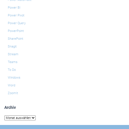
Power BI
Power Pivot
Power Query
PowerPoint
SharePoint
Snagit
Stream
Teams
To Do
Windows
Word
ZoomIt
Archiv
Archiv