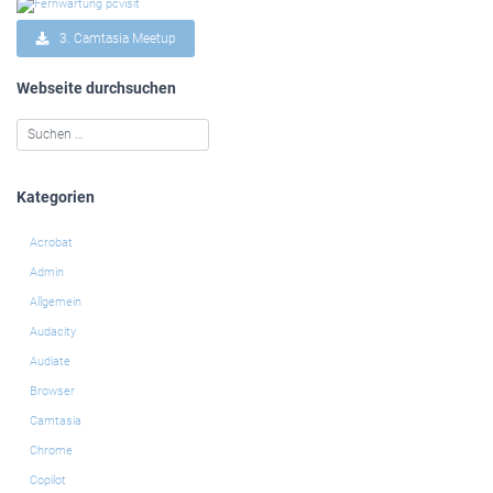
3. Camtasia Meetup
Webseite durchsuchen
Kategorien
Acrobat
Admin
Allgemein
Audacity
Audiate
Browser
Camtasia
Chrome
Copilot