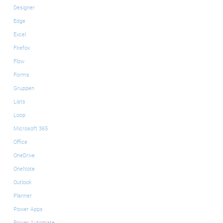
Designer
Edge
Excel
Firefox
Flow
Forms
Gruppen
Lists
Loop
Microsoft 365
Office
OneDrive
OneNote
Outlook
Planner
Power Apps
Power Automate