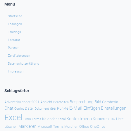
Menü
Startseite
Lösungen
Trainings
Literatur
Partner
Zertifizierungen
Datenschutzerklärung
Impressum
Schlagwörter
Besprechung
Bild
Camtasia
Adventskalender 2021
Ansicht
Bearbeiten
E-Mail
Chat
Einfügen
Einstellungen
Datei
drei Punkte
Copilot
Dokument
Excel
Kontextmenü
Kopieren
Kalender
Forms
Kanal
Link
Liste
Form
Markieren
Office
OneDrive
Löschen
Microsoft Teams
Morphen