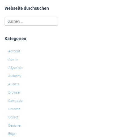
Webseite durchsuchen
Kategorien
Acrobat
Admin
Allgemein
Audacity
Audiate
Browser
Camtasia
Chrome
Copilot
Designer
Edge