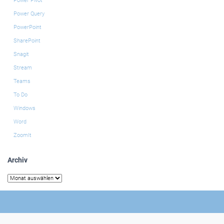
Power Pivot
Power Query
PowerPoint
SharePoint
Snagit
Stream
Teams
To Do
Windows
Word
ZoomIt
Archiv
Archiv