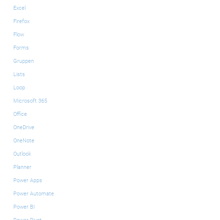
Excel
Firefox
Flow
Forms
Gruppen
Lists
Loop
Microsoft 365
Office
OneDrive
OneNote
Outlook
Planner
Power Apps
Power Automate
Power BI