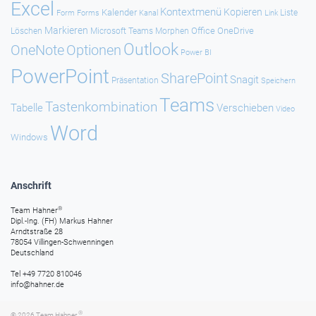
Excel
Kontextmenü
Kopieren
Kalender
Forms
Kanal
Link
Liste
Form
Markieren
Office
OneDrive
Löschen
Microsoft Teams
Morphen
Outlook
Optionen
OneNote
Power BI
PowerPoint
SharePoint
Snagit
Präsentation
Speichern
Teams
Tastenkombination
Tabelle
Verschieben
Video
Word
Windows
Anschrift
®
Team Hahner
Dipl.-Ing. (FH) Markus Hahner
Arndtstraße 28
78054 Villingen-Schwenningen
Deutschland
Tel +49 7720 810046
info@hahner.de
®
© 2026
Team Hahner