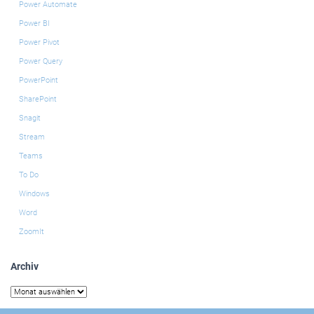
Power Automate
Power BI
Power Pivot
Power Query
PowerPoint
SharePoint
Snagit
Stream
Teams
To Do
Windows
Word
ZoomIt
Archiv
Archiv