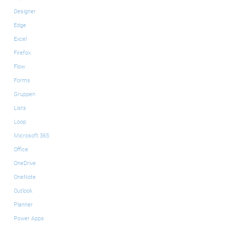
Designer
Edge
Excel
Firefox
Flow
Forms
Gruppen
Lists
Loop
Microsoft 365
Office
OneDrive
OneNote
Outlook
Planner
Power Apps