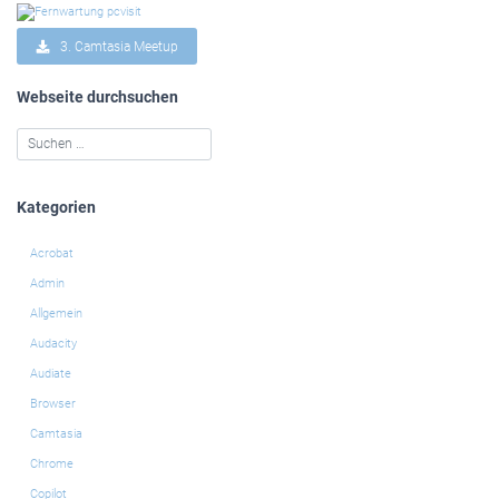
3. Camtasia Meetup
Webseite durchsuchen
Kategorien
Acrobat
Admin
Allgemein
Audacity
Audiate
Browser
Camtasia
Chrome
Copilot