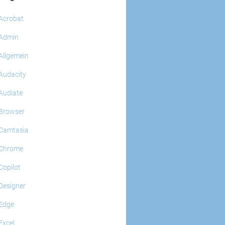
Acrobat
Admin
Allgemein
Audacity
Audiate
Browser
Camtasia
Chrome
Copilot
Designer
Edge
Excel