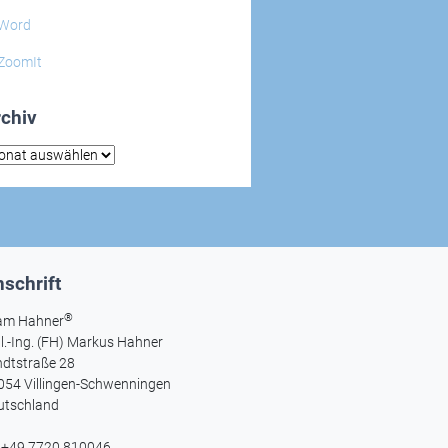
Word
ZoomIt
chiv
hiv
schrift
®
am Hahner
l.-Ing. (FH) Markus Hahner
ndtstraße 28
054 Villingen-Schwenningen
utschland
l +49 7720 810046