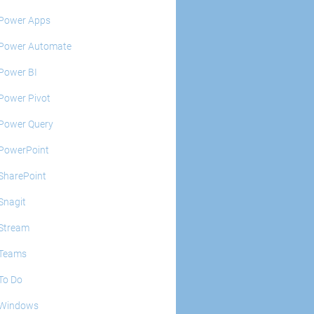
Power Apps
Power Automate
Power BI
Power Pivot
Power Query
PowerPoint
SharePoint
Snagit
Stream
Teams
To Do
Windows