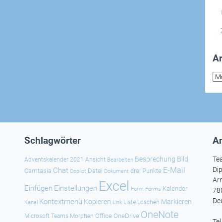
Ar
Arc
Schlagwörter
An
Besprechung
Bild
Te
Adventskalender 2021
Ansicht
Bearbeiten
E-Mail
Dip
Chat
Camtasia
Datei
drei Punkte
Copilot
Dokument
Ar
Excel
Einfügen
Einstellungen
Kalender
Forms
Form
78
De
Kontextmenü
Kopieren
Markieren
Kanal
Link
Liste
Löschen
OneNote
Office
OneDrive
Microsoft Teams
Morphen
Te