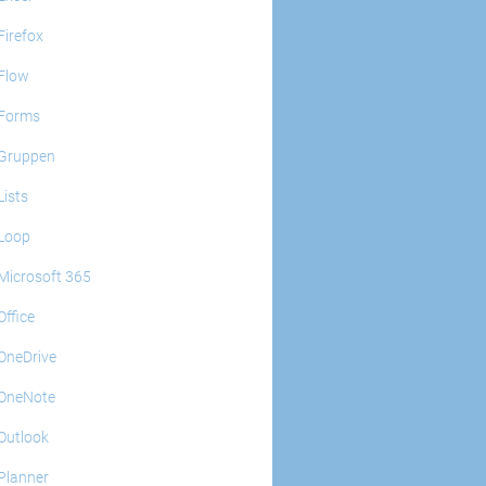
Firefox
Flow
Forms
Gruppen
Lists
Loop
Microsoft 365
Office
OneDrive
OneNote
Outlook
Planner