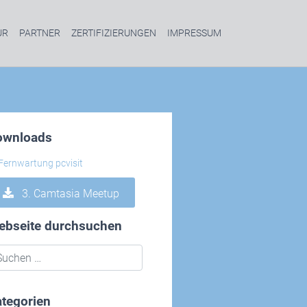
UR
PARTNER
ZERTIFIZIERUNGEN
IMPRESSUM
ownloads
3. Camtasia Meetup
ebseite durchsuchen
tegorien