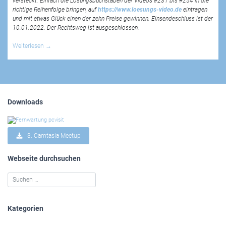
versteckt. Einfach die Lösungsbuchstaben der Videos #231 bis #254 in die
richtige Reihenfolge bringen, auf
https://www.loesungs-video.de
eintragen
und mit etwas Glück einen der zehn Preise gewinnen. Einsendeschluss ist der
10.01.2022. Der Rechtsweg ist ausgeschlossen.
Weiterlesen
→
Downloads
3. Camtasia Meetup
Webseite durchsuchen
Kategorien