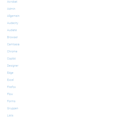
Acrobat
Admin
Allgemein
Audacity
Audiate
Browser
Camtasia
Chrome
Copilot
Designer
Edge
Excel
Firefox
Flow
Forms
Gruppen
Lists