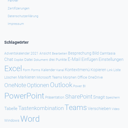
Partner
Zertifizierungen
Datenschutzerklärung
Impressum
Schlagwörter
Besprechung
Bild
Camtasia
Adventskalender 2021
Ansicht
Bearbeiten
E-Mail
Chat
Einfügen
Einstellungen
Datei
drei Punkte
Copilot
Dokument
Excel
Kontextmenü
Kopieren
Kalender
Forms
Kanal
Link
Liste
Form
Markieren
Office
OneDrive
Löschen
Microsoft Teams
Morphen
Outlook
Optionen
OneNote
Power BI
PowerPoint
SharePoint
Snagit
Präsentation
Speichern
Teams
Tastenkombination
Tabelle
Verschieben
Video
Word
Windows