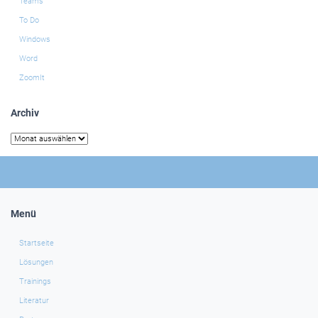
Teams
To Do
Windows
Word
ZoomIt
Archiv
Archiv
Menü
Startseite
Lösungen
Trainings
Literatur