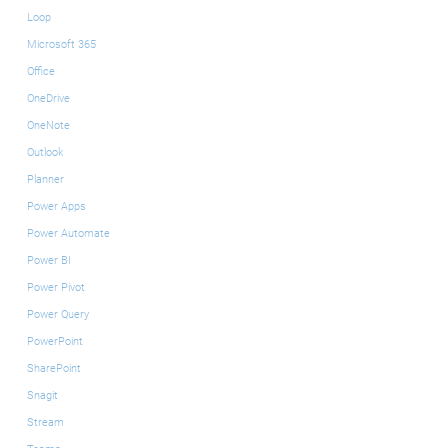
Loop
Microsoft 365
Office
OneDrive
OneNote
Outlook
Planner
Power Apps
Power Automate
Power BI
Power Pivot
Power Query
PowerPoint
SharePoint
Snagit
Stream