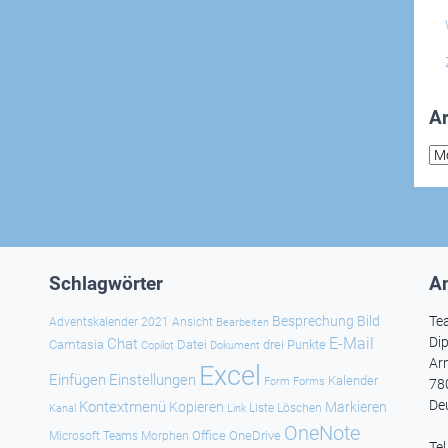
Ar
Arc
Schlagwörter
An
Besprechung
Bild
Te
Adventskalender 2021
Ansicht
Bearbeiten
E-Mail
Dip
Chat
Camtasia
Datei
drei Punkte
Copilot
Dokument
Ar
Excel
Einfügen
Einstellungen
Kalender
Forms
Form
78
De
Kontextmenü
Kopieren
Markieren
Kanal
Link
Liste
Löschen
OneNote
Office
OneDrive
Microsoft Teams
Morphen
Te