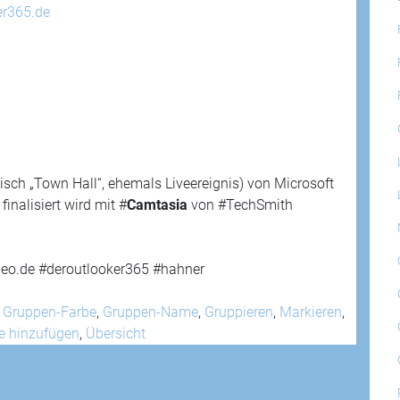
er365.de
isch „Town Hall“, ehemals Liveereignis) von Microsoft
nalisiert wird mit #
Camtasia
von #TechSmith
eo.de #deroutlooker365 #hahner
,
Gruppen-Farbe
,
Gruppen-Name
,
Gruppieren
,
Markieren
,
e hinzufügen
,
Übersicht