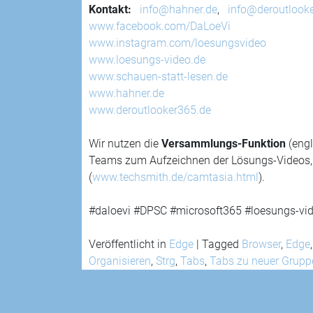
Kontakt:
info@hahner.de
,
info@deroutlook
www.facebook.com/DaLoeVi
www.instagram.com/loesungsvideo
www.loesungs-video.de
www.schauen-statt-lesen.de
www.hahner.de
www.deroutlooker365.de
Wir nutzen die
Versammlungs-Funktion
(engl
Teams zum Aufzeichnen der Lösungs-Videos, fi
(
www.techsmith.de/camtasia.html
).
#daloevi #DPSC #microsoft365 #loesungs-vid
Veröffentlicht in
Edge
|
Tagged
Browser
,
Edge
Organisieren
,
Strg
,
Tabs
,
Tabs zu neuer Grupp