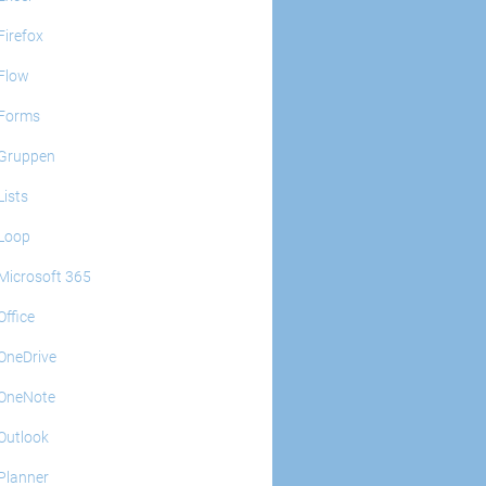
Firefox
Flow
Forms
Gruppen
Lists
Loop
Microsoft 365
Office
OneDrive
OneNote
Outlook
Planner