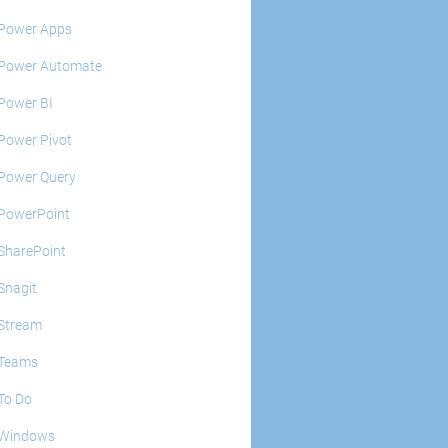
Power Apps
Power Automate
Power BI
Power Pivot
Power Query
PowerPoint
SharePoint
Snagit
Stream
Teams
To Do
Windows