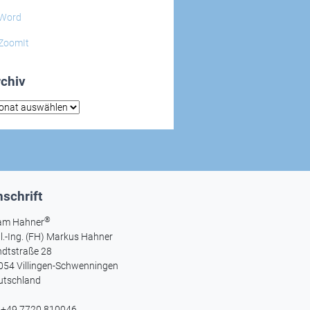
Word
ZoomIt
chiv
hiv
schrift
®
am Hahner
l.-Ing. (FH) Markus Hahner
ndtstraße 28
054 Villingen-Schwenningen
utschland
l +49 7720 810046