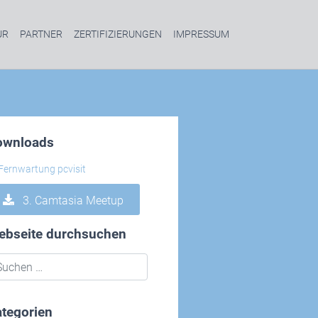
UR
PARTNER
ZERTIFIZIERUNGEN
IMPRESSUM
ownloads
3. Camtasia Meetup
ebseite durchsuchen
tegorien