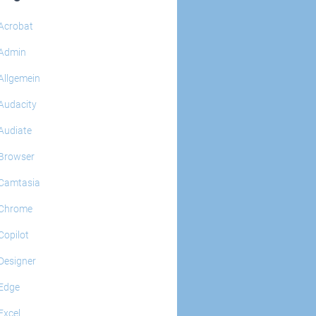
Acrobat
Admin
Allgemein
Audacity
Audiate
Browser
Camtasia
Chrome
Copilot
Designer
Edge
Excel