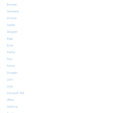
Browser
Camtasia
Chrome
Copilot
Designer
Edge
Excel
Firefox
Flow
Forms
Gruppen
Lists
Loop
Microsoft 365
Office
OneDrive