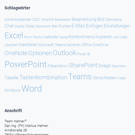
Schlagwörter
Besprechung
Bild
Camtasia
Adventskalender 2021
Ansicht
Bearbeiten
E-Mail
Chat
Einfügen
Einstellungen
Datei
drei Punkte
Copilot
Dokument
Excel
Kontextmenü
Kopieren
Kalender
Forms
Kanal
Link
Liste
Form
Markieren
Office
OneDrive
Löschen
Microsoft Teams
Morphen
Outlook
Optionen
OneNote
Power BI
PowerPoint
SharePoint
Snagit
Präsentation
Speichern
Teams
Tastenkombination
Tabelle
Verschieben
Video
Word
Windows
Anschrift
®
Team Hahner
Dipl.-Ing. (FH) Markus Hahner
Arndtstraße 28
78054 Villingen-Schwenningen