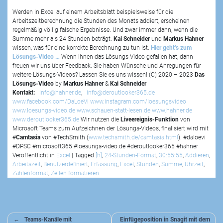
Werden in Excel auf einem Arbeitsblatt beispielsweise für die
Arbeitszeitberechnung die Stunden des Monats addiert, erscheinen
regelmäßig völlig falsche Ergebnisse. Und zwar immer dann, wenn die
Summe mehr als 24 Stunden beträgt.
Kai Schneider
und
Markus Hahner
wissen, was für eine korrekte Berechnung zu tun ist.
Hier geht’s zum
Lösungs-Video …
Wenn Ihnen das Lösungs-Video gefallen hat, dann
freuen wir uns über Feedback. Sie haben Wünsche und Anregungen für
weitere Lösungs-Videos? Lassen Sie es uns wissen! (C) 2020 – 2023
Das
Lösungs-Video
by
Markus Hahner
&
Kai Schneider
Kontakt:
info@hahner.de
,
info@deroutlooker365.de
www.facebook.com/DaLoeVi
www.instagram.com/loesungsvideo
www.loesungs-video.de
www.schauen-statt-lesen.de
www.hahner.de
www.deroutlooker365.de
Wir nutzen die
Liveereignis-Funktion
von
Microsoft Teams zum Aufzeichnen der Lösungs-Videos, finalisiert wird mit
#
Camtasia
von #TechSmith (
www.techsmith.de/camtasia.html
). #daloevi
#DPSC #microsoft365 #loesungs-video.de #deroutlooker365 #hahner
Veröffentlicht in
Excel
|
Tagged
[h]
,
24-Stunden-Format
,
30:55:55
,
Addieren
,
Arbeitszeit
,
Benutzerdefiniert
,
Erfassung
,
Excel
,
Stunden
,
Summe
,
Uhrzeit
,
Zahlenformat
,
Zellen formatieren
Beitragsnavigation
Teams-Kanäle mit
Einfügeposition in Snagit mit dem