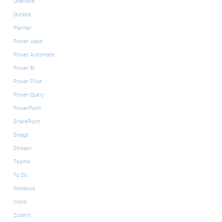
OneNote
Outlook
Planner
Power Apps
Power Automate
Power BI
Power Pivot
Power Query
PowerPoint
SharePoint
Snagit
Stream
Teams
To Do
Windows
Word
ZoomIt