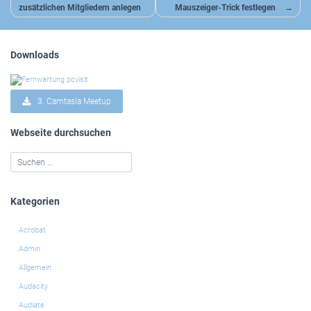
zusätzlichen Mitgliedern anlegen
Mauszeiger-Trick festlegen
Downloads
3. Camtasia Meetup
Webseite durchsuchen
Kategorien
Acrobat
Admin
Allgemein
Audacity
Audiate