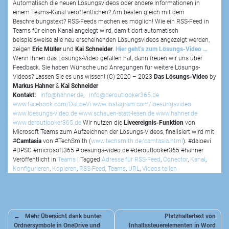
Automatisch die neuen Lösungsvideos oder andere Informationen in
einem Teams-Kanal veröffentlichen? Am besten gleich mit dem
Beschreibungstext? RSS-Feeds machen es möglich! Wie ein RSS-Feed in
Teams für einen Kanal angelegt wird, damit dort automatisch
beispielsweise alle neu erscheinenden Lösungsvideos angezeigt werden,
zeigen
Eric Müller
und
Kai Schneider
.
Hier geht’s zum Lösungs-Video …
Wenn Ihnen das Lösungs-Video gefallen hat, dann freuen wir uns über
Feedback. Sie haben Wünsche und Anregungen für weitere Lösungs-
Videos? Lassen Sie es uns wissen! (C) 2020 – 2023
Das Lösungs-Video
by
Markus Hahner
&
Kai Schneider
Kontakt:
info@hahner.de
,
info@deroutlooker365.de
www.facebook.com/DaLoeVi
www.instagram.com/loesungsvideo
www.loesungs-video.de
www.schauen-statt-lesen.de
www.hahner.de
www.deroutlooker365.de
Wir nutzen die
Liveereignis-Funktion
von
Microsoft Teams zum Aufzeichnen der Lösungs-Videos, finalisiert wird mit
#
Camtasia
von #TechSmith (
www.techsmith.de/camtasia.html
). #daloevi
#DPSC #microsoft365 #loesungs-video.de #deroutlooker365 #hahner
Veröffentlicht in
Teams
|
Tagged
Adresse für RSS-Feed
,
Conector
,
Kanal
,
Konfigurieren
,
Kopieren
,
RSS-Feed
,
Teams
,
URL
,
Videos teilen
Beitragsnavigation
Mehr Übersicht dank bunter
Platzhaltertext von
Ordnersymbole in OneDrive und
Inhaltssteuerelementen in Word