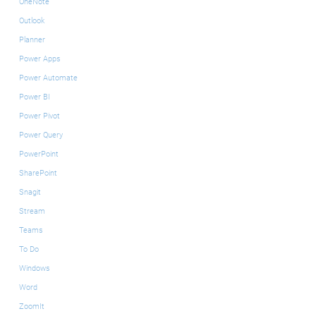
OneNote
Outlook
Planner
Power Apps
Power Automate
Power BI
Power Pivot
Power Query
PowerPoint
SharePoint
Snagit
Stream
Teams
To Do
Windows
Word
ZoomIt