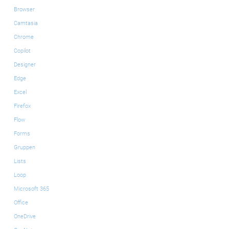
Browser
Camtasia
Chrome
Copilot
Designer
Edge
Excel
Firefox
Flow
Forms
Gruppen
Lists
Loop
Microsoft 365
Office
OneDrive