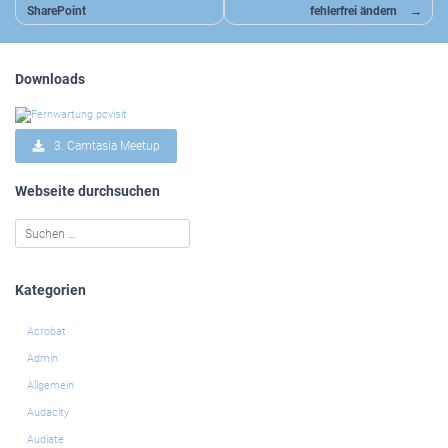
SharePoint
fehlerfrei ändern
Downloads
3. Camtasia Meetup
Webseite durchsuchen
Kategorien
Acrobat
Admin
Allgemein
Audacity
Audiate