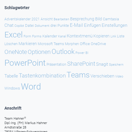
Schlagwörter
Besprechung
Bild
Camtasia
Adventskalender 2021
Ansicht
Bearbeiten
E-Mail
Chat
Einfügen
Einstellungen
Datei
drei Punkte
Copilot
Dokument
Excel
Kontextmenü
Kopieren
Kalender
Forms
Kanal
Link
Liste
Form
Markieren
Office
OneDrive
Löschen
Microsoft Teams
Morphen
Outlook
Optionen
OneNote
Power BI
PowerPoint
SharePoint
Snagit
Präsentation
Speichern
Teams
Tastenkombination
Tabelle
Verschieben
Video
Word
Windows
Anschrift
®
Team Hahner
Dipl.-Ing. (FH) Markus Hahner
Arndtstraße 28
78054 Villingen-Schwenningen