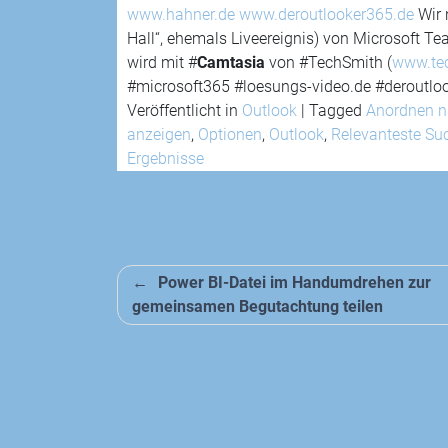
www.hahner.de
www.deroutlooker365.de
Wir 
Hall“, ehemals Liveereignis) von Microsoft T
wird mit #
Camtasia
von #TechSmith (
www.tec
#microsoft365 #loesungs-video.de #deroutlo
Veröffentlicht in
Outlook
|
Tagged
Anordnen 
anzeigen
,
Optionen
,
Outlook
,
Relevanteste Su
Ergebnisse
Beitragsnavigation
Power BI-Datei im Handumdrehen zur
gemeinsamen Begutachtung teilen