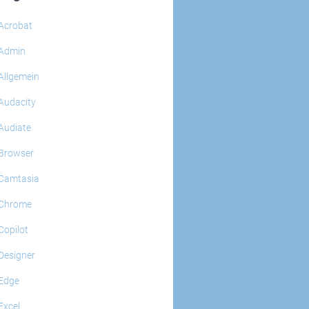
Acrobat
Admin
Allgemein
Audacity
Audiate
Browser
Camtasia
Chrome
Copilot
Designer
Edge
Excel