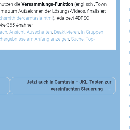
nutzen die
Versammlungs-Funktion
(englisch „Town
eams zum Aufzeichnen der Lösungs-Videos, finalisiert
hsmith.de/camtasia.html
). #daloevi #DPSC
oker365 #hahner
nach
,
Ansicht
,
Ausschalten
,
Deaktivieren
,
In Gruppen
chergebnisse am Anfang anzeigen
,
Suche
,
Top-
Jetzt auch in Camtasia – JKL-Tasten zur
vereinfachten Steuerung