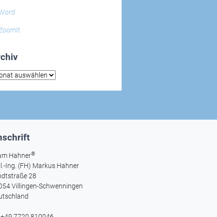
Word
ZoomIt
chiv
hiv
schrift
®
am Hahner
l.-Ing. (FH) Markus Hahner
ndtstraße 28
054 Villingen-Schwenningen
utschland
l +49 7720 810046