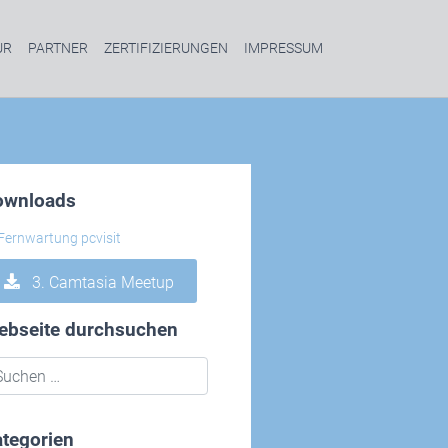
UR
PARTNER
ZERTIFIZIERUNGEN
IMPRESSUM
ownloads
3. Camtasia Meetup
ebseite durchsuchen
tegorien