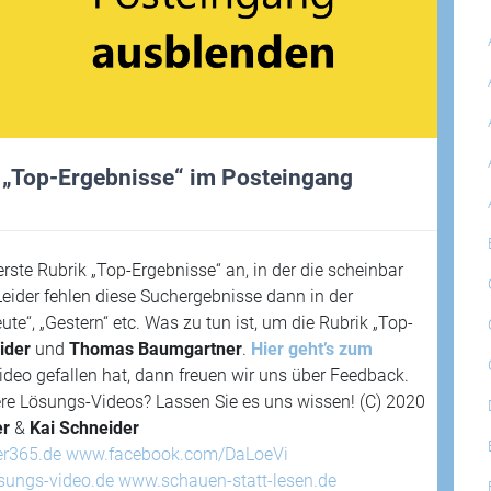
 „Top-Ergebnisse“ im Posteingang
rste Rubrik „Top-Ergebnisse“ an, in der die scheinbar
Leider fehlen diese Suchergebnisse dann in der
te“, „Gestern“ etc. Was zu tun ist, um die Rubrik „Top-
ider
und
Thomas Baumgartner
.
Hier geht’s zum
eo gefallen hat, dann freuen wir uns über Feedback.
e Lösungs-Videos? Lassen Sie es uns wissen! (C) 2020
er
&
Kai Schneider
er365.de
www.facebook.com/DaLoeVi
sungs-video.de
www.schauen-statt-lesen.de