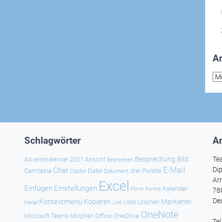
Ar
Arc
Schlagwörter
An
Besprechung
Bild
Te
Adventskalender 2021
Ansicht
Bearbeiten
E-Mail
Dip
Chat
Camtasia
Datei
drei Punkte
Copilot
Dokument
Ar
Excel
Einfügen
Einstellungen
Kalender
Forms
Form
78
De
Kontextmenü
Kopieren
Markieren
Kanal
Link
Liste
Löschen
OneNote
Office
OneDrive
Microsoft Teams
Morphen
Te