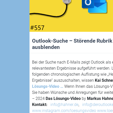
Outlook-Suche – Störende Rubrik
ausblenden
Bei der Suche nach E-Mails zeigt Outlook als e
relevantesten Ergebnisse aufgeführt werden. 
folgenden chronologischen Auflistung wie „Heu
Ergebnisse“ auszuschalten, wissen
Kai Schne
Lösungs-Video …
Wenn Ihnen das Lösungs-Vid
Sie haben Wünsche und Anregungen für weiter
– 2024
Das Lösungs-Video
by
Markus Hahn
Kontakt:
info@hahner.de
,
info@deroutlook
www.instagram.com/loesungsvideo
www.loe