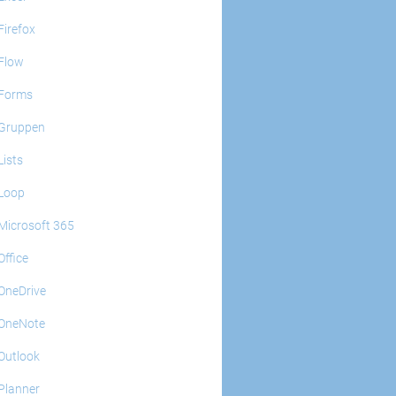
Firefox
Flow
Forms
Gruppen
Lists
Loop
Microsoft 365
Office
OneDrive
OneNote
Outlook
Planner