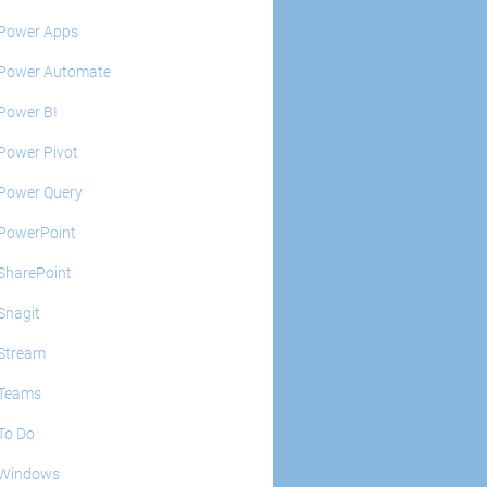
Power Apps
Power Automate
Power BI
Power Pivot
Power Query
PowerPoint
SharePoint
Snagit
Stream
Teams
To Do
Windows