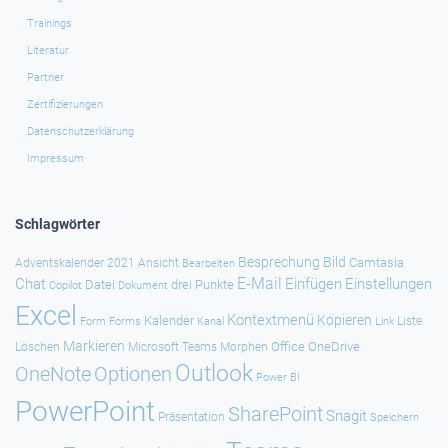
Trainings
Literatur
Partner
Zertifizierungen
Datenschutzerklärung
Impressum
Schlagwörter
Besprechung
Bild
Camtasia
Adventskalender 2021
Ansicht
Bearbeiten
E-Mail
Chat
Einfügen
Einstellungen
Datei
drei Punkte
Copilot
Dokument
Excel
Kontextmenü
Kopieren
Kalender
Forms
Kanal
Link
Liste
Form
Markieren
Office
OneDrive
Löschen
Microsoft Teams
Morphen
Outlook
Optionen
OneNote
Power BI
PowerPoint
SharePoint
Snagit
Präsentation
Speichern