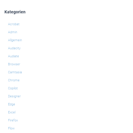
Kategorien
Acrobat
Admin
Allgemein
Audacity
Audiate
Browser
Camtasia
Chrome
Copilot
Designer
Edge
Excel
Firefox
Flow