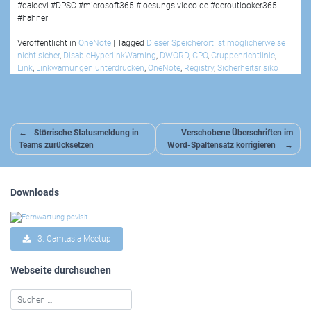
#daloevi #DPSC #microsoft365 #loesungs-video.de #deroutlooker365
#hahner
Veröffentlicht in
OneNote
|
Tagged
Dieser Speicherort ist möglicherweise
nicht sicher
,
DisableHyperlinkWarning
,
DWORD
,
GPO
,
Gruppenrichtlinie
,
Link
,
Linkwarnungen unterdrücken
,
OneNote
,
Registry
,
Sicherheitsrisiko
Beitragsnavigation
Störrische Statusmeldung in
Verschobene Überschriften im
Teams zurücksetzen
Word-Spaltensatz korrigieren
Downloads
3. Camtasia Meetup
Webseite durchsuchen