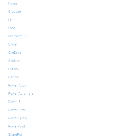
Forms
Gruppen
Lists
Loop
Microsoft 365
Office
OneDrive
OneNote
Outlook
Planner
Power Apps
Power Automate
Power BI
Power Pivot
Power Query
PowerPoint
SharePoint