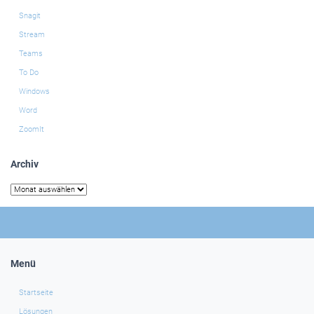
Snagit
Stream
Teams
To Do
Windows
Word
ZoomIt
Archiv
Archiv
Menü
Startseite
Lösungen