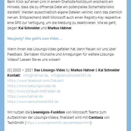
Beim Klick auf einen Link in einem OneNote-Notizbuch erscheint ein
Hinweis, dass die zu öffnende Datei ein potenzielles Sicherheitsrisiko
darstellt. Werden ausschließlich eigene Dateien verlinkt, kann das ziemlich
nerven. Entsprechend stellt Microsoft auch einen Registry-Key respektive
eine GPO zur Verfügung, um die Meldung zu deaktivieren. Wie es geht,
zeigen
Kai Schneider
und
Markus Hahner
.
Neugierig? Hier geht’s zum Video …
Wenn Ihnen das Lösungs-Video gefallen hat, dann freuen wir uns über
Feedback. Sie haben Wünsche und Anregungen für weitere Lösungs-
Videos? Lassen Sie es uns wissen!
(C) 2020 – 2021
Das Lösungs-Video
by
Markus Hahner
&
Kai Schneider
Kontakt:
info@hahner.de
,
info@deroutlooker365.de
https://www.facebook.com/DaLoeVi
https://www.loesungs-video.de
http://www.schauen-statt-lesen.de
https://www.hahner.de
https://www.deroutlooker365.de
Wir nutzen die
Liveereignis-Funktion
von Microsoft Teams zum
Aufzeichnen der Lösungs-Videos, finalisiert wird mit
Camtasia
von
TechSmith (
https://www.techsmith.de/camtasia.html
).