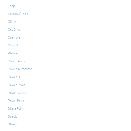
Loop
Microsoft 365
Office
OneDrive
OneNote
Outlook
Planner
Power Apps
Power Automate
Power BI
Power Pivot
Power Query
PowerPoint
SharePoint
Snagit
Stream