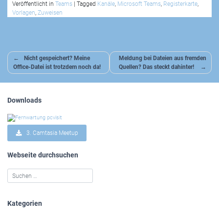
Veröffentlicht in
Teams
|
Tagged
Kanäle
,
Microsoft Teams
,
Registerkarte
,
Vorlagen
,
Zuweisen
Beitragsnavigation
Nicht gespeichert? Meine
Meldung bei Dateien aus fremden
Office-Datei ist trotzdem noch da!
Quellen? Das steckt dahinter!
Downloads
3. Camtasia Meetup
Webseite durchsuchen
Kategorien