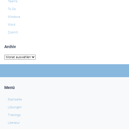
Teams
To Do
Windows
Word
ZoomIt
Archiv
Archiv
Menü
Startseite
Lösungen
Trainings
Literatur