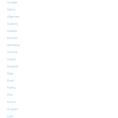
Acrobat
Admin
Allgemein
Audacity
Audiate
Browser
Camtasia
Chrome
Copilot
Designer
Edge
Excel
Firefox
Flow
Forms
Gruppen
Lists