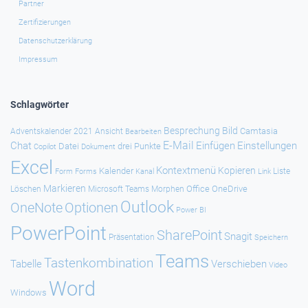
Partner
Zertifizierungen
Datenschutzerklärung
Impressum
Schlagwörter
Besprechung
Bild
Camtasia
Adventskalender 2021
Ansicht
Bearbeiten
E-Mail
Chat
Einfügen
Einstellungen
Datei
drei Punkte
Copilot
Dokument
Excel
Kontextmenü
Kopieren
Kalender
Forms
Kanal
Link
Liste
Form
Markieren
Office
OneDrive
Löschen
Microsoft Teams
Morphen
Outlook
Optionen
OneNote
Power BI
PowerPoint
SharePoint
Snagit
Präsentation
Speichern
Teams
Tastenkombination
Tabelle
Verschieben
Video
Word
Windows