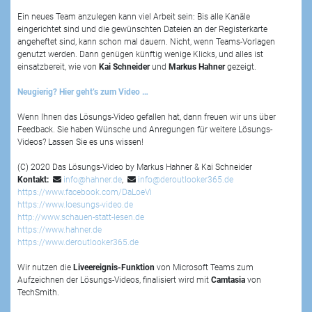
Ein neues Team anzulegen kann viel Arbeit sein: Bis alle Kanäle
eingerichtet sind und die gewünschten Dateien an der Registerkarte
angeheftet sind, kann schon mal dauern. Nicht, wenn Teams-Vorlagen
genutzt werden. Dann genügen künftig wenige Klicks, und alles ist
einsatzbereit, wie von
Kai Schneider
und
Markus Hahner
gezeigt.
Neugierig? Hier geht’s zum Video …
Wenn Ihnen das Lösungs-Video gefallen hat, dann freuen wir uns über
Feedback. Sie haben Wünsche und Anregungen für weitere Lösungs-
Videos? Lassen Sie es uns wissen!
(C) 2020 Das Lösungs-Video by Markus Hahner & Kai Schneider
Kontakt:
info@hahner.de
,
info@deroutlooker365.de
https://www.facebook.com/DaLoeVi
https://www.loesungs-video.de
http://www.schauen-statt-lesen.de
https://www.hahner.de
https://www.deroutlooker365.de
Wir nutzen die
Liveereignis-Funktion
von Microsoft Teams zum
Aufzeichnen der Lösungs-Videos, finalisiert wird mit
Camtasia
von
TechSmith.