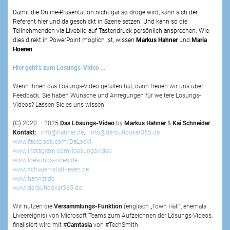
Damit die Online-Präsentation nicht gar so dröge wird, kann sich der
Referent hier und da geschickt in Szene setzen. Und kann so die
Teilnehmenden via Livebild auf Tastendruck persönlich ansprechen. Wie
dies direkt in PowerPoint möglich ist, wissen
Markus Hahner
und
Maria
Hoeren
.
Hier geht’s zum Lösungs-Video …
Wenn Ihnen das Lösungs-Video gefallen hat, dann freuen wir uns über
Feedback. Sie haben Wünsche und Anregungen für weitere Lösungs-
Videos? Lassen Sie es uns wissen!
(C) 2020 – 2025
Das Lösungs-Video
by
Markus Hahner
&
Kai Schneider
Kontakt:
info@hahner.de
,
info@deroutlooker365.de
www.facebook.com/DaLoeVi
www.instagram.com/loesungsvideo
www.loesungs-video.de
www.schauen-statt-lesen.de
www.hahner.de
www.deroutlooker365.de
Wir nutzen die
Versammlungs-Funktion
(englisch „Town Hall“, ehemals
Liveereignis) von Microsoft Teams zum Aufzeichnen der Lösungs-Videos,
finalisiert wird mit #
Camtasia
von #TechSmith