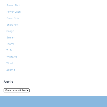
Power Pivot
Power Query
PowerPoint
SharePoint
Snagit
Stream
Teams
To Do
Windows
Word
ZoomIt
Archiv
Archiv