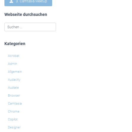
3. Camtasia Meetup
Webseite durchsuchen
Kategorien
Acrobat
Admin
Allgemein
Audacity
Audiate
Browser
Camtasia
Chrome
Copilot
Designer