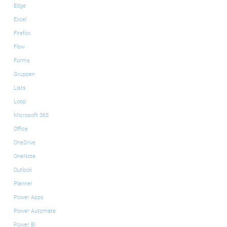
Edge
Excel
Firefox
Flow
Forms
Gruppen
Lists
Loop
Microsoft 365
Office
OneDrive
OneNote
Outlook
Planner
Power Apps
Power Automate
Power BI