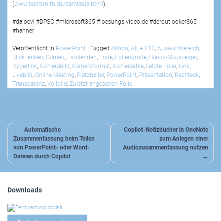
(
www.techsmith.de/camtasia.html
).
#daloevi #DPSC #microsoft365 #loesungs-video.de #deroutlooker365
#hahner
Veröffentlicht in
PowerPoint
|
Tagged
Aktion
,
Alt + F10
,
Auswahlbereich
,
Blick lenken
,
Cameo
,
Einblenden
,
Ende
,
Foliengröße
,
Handy-Mauszeiger
,
Hyperlink
,
Kamerabild
,
Kameraformat
,
Kamerastile
,
Letzte Folie
,
Link
,
Livebild
,
Online-Meeting
,
Platzhalter
,
PowerPoint
,
Präsentation
,
Rechteck
,
Transparenz
,
Vollbild
,
Zuletzt angesehen Folie
Beitragsnavigation
Automatische
Copilot-Notizbücher in OneNote
Zusammenfassung beim Teilen
zum Anlegen einer
von PowerPoint- oder Word-
Audiozusammenfassung nutzen
Dateien durch Copilot
Downloads