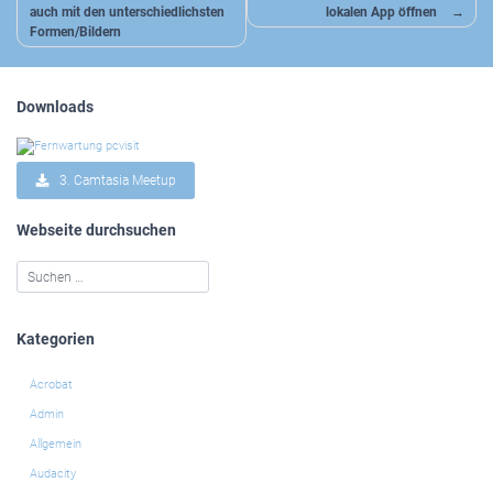
auch mit den unterschiedlichsten
lokalen App öffnen
Formen/Bildern
Downloads
3. Camtasia Meetup
Webseite durchsuchen
Kategorien
Acrobat
Admin
Allgemein
Audacity