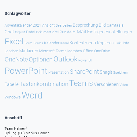
Schlagwörter
Besprechung
Bild
Camtasia
Adventskalender 2021
Ansicht
Bearbeiten
E-Mail
Chat
Einfügen
Einstellungen
Datei
drei Punkte
Copilot
Dokument
Excel
Kontextmenü
Kopieren
Kalender
Forms
Kanal
Link
Liste
Form
Markieren
Office
OneDrive
Löschen
Microsoft Teams
Morphen
Outlook
Optionen
OneNote
Power BI
PowerPoint
SharePoint
Snagit
Präsentation
Speichern
Teams
Tastenkombination
Tabelle
Verschieben
Video
Word
Windows
Anschrift
®
Team Hahner
Dipl.-Ing. (FH) Markus Hahner