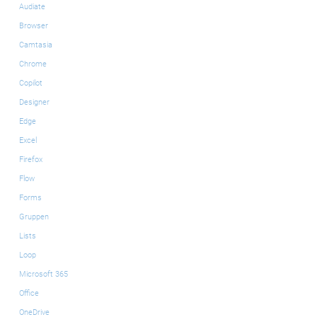
Audiate
Browser
Camtasia
Chrome
Copilot
Designer
Edge
Excel
Firefox
Flow
Forms
Gruppen
Lists
Loop
Microsoft 365
Office
OneDrive