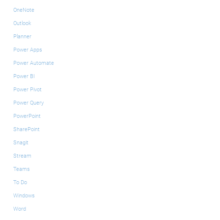
OneNote
Outlook
Planner
Power Apps
Power Automate
Power BI
Power Pivot
Power Query
PowerPoint
SharePoint
Snagit
Stream
Teams
To Do
Windows
Word