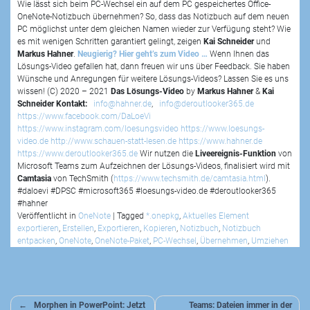
Wie lässt sich beim PC-Wechsel ein auf dem PC gespeichertes Office-
OneNote-Notizbuch übernehmen? So, dass das Notizbuch auf dem neuen
PC möglichst unter dem gleichen Namen wieder zur Verfügung steht? Wie
es mit wenigen Schritten garantiert gelingt, zeigen
Kai Schneider
und
Markus Hahner
.
Neugierig? Hier geht’s zum Video …
Wenn Ihnen das
Lösungs-Video gefallen hat, dann freuen wir uns über Feedback. Sie haben
Wünsche und Anregungen für weitere Lösungs-Videos? Lassen Sie es uns
wissen! (C) 2020 – 2021
Das Lösungs-Video
by
Markus Hahner
&
Kai
Schneider
Kontakt:
info@hahner.de
,
info@deroutlooker365.de
https://www.facebook.com/DaLoeVi
https://www.instagram.com/loesungsvideo
https://www.loesungs-
video.de
http://www.schauen-statt-lesen.de
https://www.hahner.de
https://www.deroutlooker365.de
Wir nutzen die
Liveereignis-Funktion
von
Microsoft Teams zum Aufzeichnen der Lösungs-Videos, finalisiert wird mit
Camtasia
von TechSmith (
https://www.techsmith.de/camtasia.html
).
#daloevi #DPSC #microsoft365 #loesungs-video.de #deroutlooker365
#hahner
Veröffentlicht in
OneNote
|
Tagged
*.onepkg
,
Aktuelles Element
exportieren
,
Erstellen
,
Exportieren
,
Kopieren
,
Notizbuch
,
Notizbuch
entpacken
,
OneNote
,
OneNote-Paket
,
PC-Wechsel
,
Übernehmen
,
Umziehen
Beitragsnavigation
Morphen in PowerPoint: Jetzt
Teams: Dateien immer in der