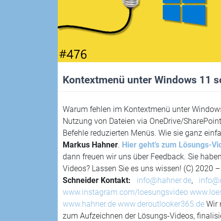
Kontextmenü unter Windows 11 so
Warum fehlen im Kontextmenü unter Windows 
Nutzung von Dateien via OneDrive/SharePoint
Befehle reduzierten Menüs. Wie sie ganz einf
Markus Hahner
.
Hier geht’s zum Lösungs-Vi
dann freuen wir uns über Feedback. Sie hab
Videos? Lassen Sie es uns wissen! (C) 2020 
Schneider
Kontakt:
info@hahner.de
,
info@
www.instagram.com/loesungsvideo
www.loe
www.hahner.de
www.deroutlooker365.de
Wir 
zum Aufzeichnen der Lösungs-Videos, finalisie