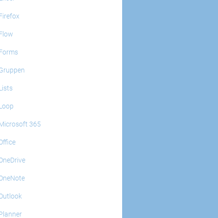
Firefox
Flow
Forms
Gruppen
Lists
Loop
Microsoft 365
Office
OneDrive
OneNote
Outlook
Planner