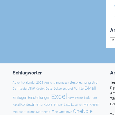
Ar
Arc
Schlagwörter
An
Besprechung
Bild
Te
Adventskalender 2021
Ansicht
Bearbeiten
E-Mail
Dip
Chat
Camtasia
Datei
drei Punkte
Copilot
Dokument
Ar
Excel
Einfügen
Einstellungen
Kalender
Forms
Form
78
De
Kontextmenü
Kopieren
Markieren
Kanal
Link
Liste
Löschen
OneNote
Office
OneDrive
Microsoft Teams
Morphen
Te