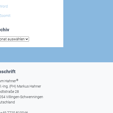
Word
ZoomIt
chiv
hiv
schrift
®
am Hahner
l.-Ing. (FH) Markus Hahner
ndtstraße 28
054 Villingen-Schwenningen
utschland
l +49 7720 810046