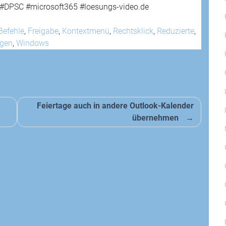
i #DPSC #microsoft365 #loesungs-video.de
Befehle
,
Freigabe
,
Kontextmenü
,
Rechtsklick
,
Reduzierte
,
igen
,
Windows
Feiertage auch in andere Outlook-Kalender
übernehmen