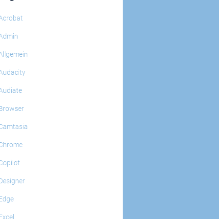
Acrobat
Admin
Allgemein
Audacity
Audiate
Browser
Camtasia
Chrome
Copilot
Designer
Edge
Excel