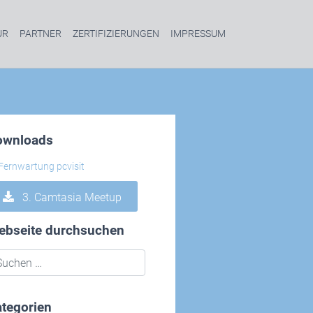
UR
PARTNER
ZERTIFIZIERUNGEN
IMPRESSUM
ownloads
3. Camtasia Meetup
ebseite durchsuchen
tegorien