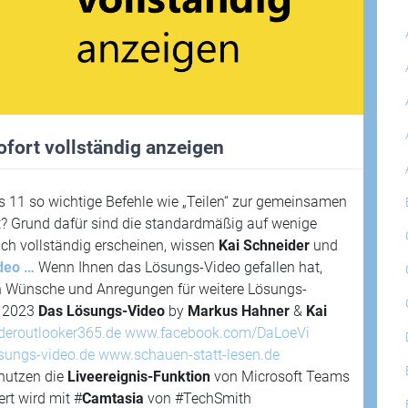
fort vollständig anzeigen
11 so wichtige Befehle wie „Teilen“ zur gemeinsamen
? Grund dafür sind die standardmäßig auf wenige
ach vollständig erscheinen, wissen
Kai Schneider
und
deo …
Wenn Ihnen das Lösungs-Video gefallen hat,
en Wünsche und Anregungen für weitere Lösungs-
– 2023
Das Lösungs-Video
by
Markus Hahner
&
Kai
deroutlooker365.de
www.facebook.com/DaLoeVi
sungs-video.de
www.schauen-statt-lesen.de
nutzen die
Liveereignis-Funktion
von Microsoft Teams
rt wird mit #
Camtasia
von #TechSmith