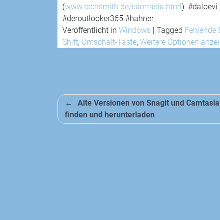
(
www.techsmith.de/camtasia.html
). #daloev
#deroutlooker365 #hahner
Veröffentlicht in
Windows
|
Tagged
Fehlende 
Shift
,
Umschalt-Taste
,
Weitere Optionen anze
Beitragsnavigation
Alte Versionen von Snagit und Camtasia
finden und herunterladen