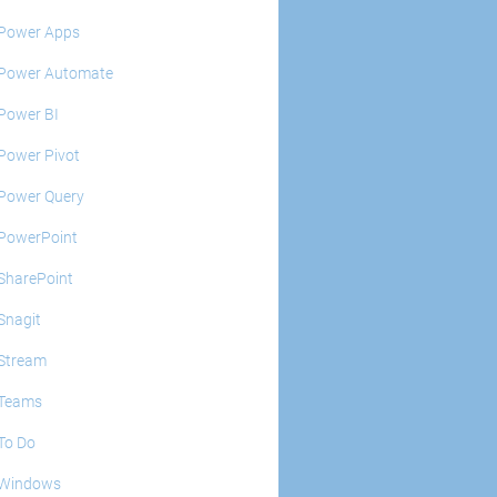
Power Apps
Power Automate
Power BI
Power Pivot
Power Query
PowerPoint
SharePoint
Snagit
Stream
Teams
To Do
Windows