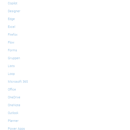
Copilot
Designer
Edge
Excel
Firefox
Flow
Forms
Gruppen
Lists
Loop
Microsoft 365
Office
OneDrive
OneNote
Outlook
Planner
Power Apps