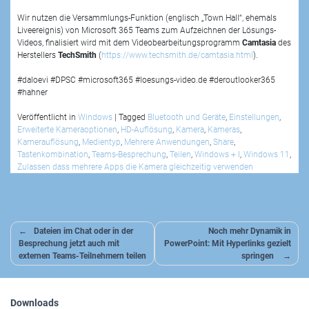
Wir nutzen die Versammlungs-Funktion (englisch „Town Hall“, ehemals
Liveereignis) von Microsoft 365 Teams zum Aufzeichnen der Lösungs-
Videos, finalisiert wird mit dem Videobearbeitungsprogramm
Camtasia
des
Herstellers
TechSmith
(
https://www.techsmith.de/camtasia.html
).
#daloevi #DPSC #microsoft365 #loesungs-video.de #deroutlooker365
#hahner
Veröffentlicht in
Windows
|
Tagged
Bluetooth und Geräte
,
Einstellungen
,
Erweiterte Kameraoptionen
,
HD-Auflösung
,
Kamera
,
Kameras
,
Kamerauflösung
,
Medientyp
,
Mehrere Anwendungen
,
Share
,
Tastenkombination
,
Teams-Besprechung
,
Teilen
,
Windows + I
,
Windows 11
,
Zulassen dass mehrere Apps die Kamera gleichzeitig verwenden
Beitragsnavigation
Dateien im Chat oder in der
Noch mehr Dynamik in
Besprechung jetzt auch mit
PowerPoint: Mit Hyperlinks gezielt
externen Teams-Teilnehmern teilen
springen
Downloads