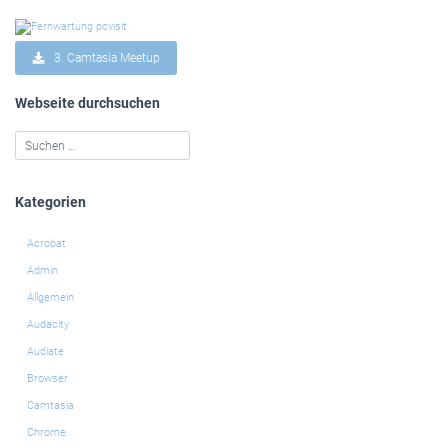
3. Camtasia Meetup
Webseite durchsuchen
Kategorien
Acrobat
Admin
Allgemein
Audacity
Audiate
Browser
Camtasia
Chrome