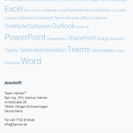
Excel
Kontextmenü
Kopieren
Kalender
Forms
Kanal
Link
Liste
Form
Markieren
Office
OneDrive
Löschen
Microsoft Teams
Morphen
Outlook
Optionen
OneNote
Power BI
PowerPoint
SharePoint
Snagit
Präsentation
Speichern
Teams
Tastenkombination
Tabelle
Verschieben
Video
Word
Windows
Anschrift
®
Team Hahner
Dipl.-Ing. (FH) Markus Hahner
Arndtstraße 28
78054 Villingen-Schwenningen
Deutschland
Tel +49 7720 810046
info@hahner.de