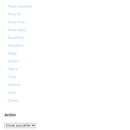
Power Automate
Power BI
Power Pivot
Power Query
PowerPoint
SharePoint
Snagit
Stream
Teams
To Do
Windows
Word
ZoomIt
Archiv
Archiv