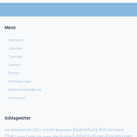
Menü
Startseite
Lösungen
Trainings
Literatur
Partner
Zertifizierungen
Datenschutzerklärung
Impressum
Schlagwörter
Besprechung
Bild
Camtasia
Adventskalender 2021
Ansicht
Bearbeiten
E-Mail
Chat
Einfügen
Einstellungen
Datei
drei Punkte
Copilot
Dokument