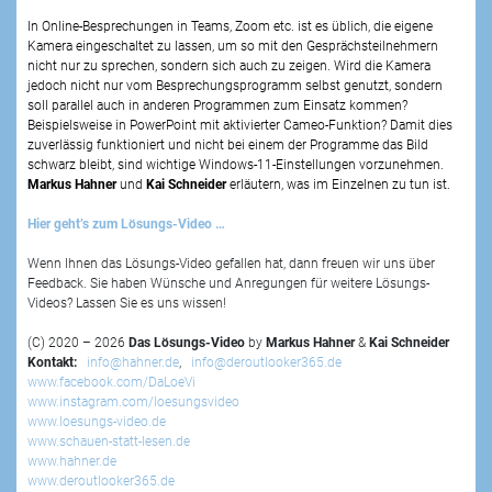
In Online-Besprechungen in Teams, Zoom etc. ist es üblich, die eigene
Kamera eingeschaltet zu lassen, um so mit den Gesprächsteilnehmern
nicht nur zu sprechen, sondern sich auch zu zeigen. Wird die Kamera
jedoch nicht nur vom Besprechungsprogramm selbst genutzt, sondern
soll parallel auch in anderen Programmen zum Einsatz kommen?
Beispielsweise in PowerPoint mit aktivierter Cameo-Funktion? Damit dies
zuverlässig funktioniert und nicht bei einem der Programme das Bild
schwarz bleibt, sind wichtige Windows-11-Einstellungen vorzunehmen.
Markus Hahner
und
Kai Schneider
erläutern, was im Einzelnen zu tun ist.
Hier geht’s zum Lösungs-Video …
Wenn Ihnen das Lösungs-Video gefallen hat, dann freuen wir uns über
Feedback. Sie haben Wünsche und Anregungen für weitere Lösungs-
Videos? Lassen Sie es uns wissen!
(C) 2020 – 2026
Das Lösungs-Video
by
Markus Hahner
&
Kai Schneider
Kontakt:
info@hahner.de
,
info@deroutlooker365.de
www.facebook.com/DaLoeVi
www.instagram.com/loesungsvideo
www.loesungs-video.de
www.schauen-statt-lesen.de
www.hahner.de
www.deroutlooker365.de