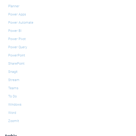
Planner
Power Apps
Power Automate
Power BI
Power Pivot
Power Query
PowerPoint
SharePoint
Snagit
Stream
Teams
To Do
Windows
Word
ZoomIt