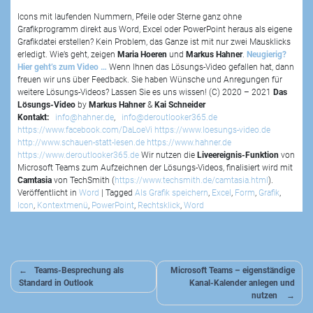
Icons mit laufenden Nummern, Pfeile oder Sterne ganz ohne
Grafikprogramm direkt aus Word, Excel oder PowerPoint heraus als eigene
Grafikdatei erstellen? Kein Problem, das Ganze ist mit nur zwei Mausklicks
erledigt. Wie’s geht, zeigen
Maria Hoeren
und
Markus Hahner
.
Neugierig?
Hier geht’s zum Video …
Wenn Ihnen das Lösungs-Video gefallen hat, dann
freuen wir uns über Feedback. Sie haben Wünsche und Anregungen für
weitere Lösungs-Videos? Lassen Sie es uns wissen! (C) 2020 – 2021
Das
Lösungs-Video
by
Markus Hahner
&
Kai Schneider
Kontakt:
info@hahner.de
,
info@deroutlooker365.de
https://www.facebook.com/DaLoeVi
https://www.loesungs-video.de
http://www.schauen-statt-lesen.de
https://www.hahner.de
https://www.deroutlooker365.de
Wir nutzen die
Liveereignis-Funktion
von
Microsoft Teams zum Aufzeichnen der Lösungs-Videos, finalisiert wird mit
Camtasia
von TechSmith (
https://www.techsmith.de/camtasia.html
).
Veröffentlicht in
Word
|
Tagged
Als Grafik speichern
,
Excel
,
Form
,
Grafik
,
Icon
,
Kontextmenü
,
PowerPoint
,
Rechtsklick
,
Word
Beitragsnavigation
Teams-Besprechung als
Microsoft Teams – eigenständige
Standard in Outlook
Kanal-Kalender anlegen und
nutzen