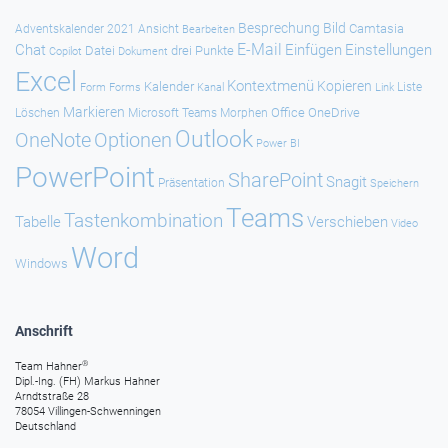
Besprechung
Bild
Camtasia
Adventskalender 2021
Ansicht
Bearbeiten
E-Mail
Chat
Einfügen
Einstellungen
Datei
drei Punkte
Copilot
Dokument
Excel
Kontextmenü
Kopieren
Kalender
Forms
Kanal
Link
Liste
Form
Markieren
Office
OneDrive
Löschen
Microsoft Teams
Morphen
Outlook
Optionen
OneNote
Power BI
PowerPoint
SharePoint
Snagit
Präsentation
Speichern
Teams
Tastenkombination
Tabelle
Verschieben
Video
Word
Windows
Anschrift
®
Team Hahner
Dipl.-Ing. (FH) Markus Hahner
Arndtstraße 28
78054 Villingen-Schwenningen
Deutschland