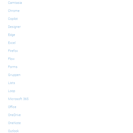
Camtasia
Chrome
Copilot
Designer
Edge
Excel
Firefox
Flow
Forms
Gruppen
Lists
Loop
Microsoft 365
Office
OneDrive
OneNote
Outlook