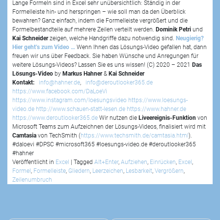
Lange Formeln sind in Excel sehr unübersichtlich: Ständig in der
Formelleiste hin- und herspringen – wie soll man da den Überblick
bewahren? Ganz einfach, indem die Formelleiste vergrößert und die
Formelbestandteile auf mehrere Zeilen verteilt werden.
Dominik Petri
und
Kai Schneider
zeigen, welche Handgriffe dazu notwendig sind.
Neugierig?
Hier geht’s zum Video …
Wenn Ihnen das Lösungs-Video gefallen hat, dann
freuen wir uns über Feedback. Sie haben Wünsche und Anregungen für
weitere Lösungs-Videos? Lassen Sie es uns wissen! (C) 2020 – 2021
Das
Lösungs-Video
by
Markus Hahner
&
Kai Schneider
Kontakt:
info@hahner.de
,
info@deroutlooker365.de
https://www.facebook.com/DaLoeVi
https://www.instagram.com/loesungsvideo
https://www.loesungs-
video.de
http://www.schauen-statt-lesen.de
https://www.hahner.de
https://www.deroutlooker365.de
Wir nutzen die
Liveereignis-Funktion
von
Microsoft Teams zum Aufzeichnen der Lösungs-Videos, finalisiert wird mit
Camtasia
von TechSmith (
https://www.techsmith.de/camtasia.html
).
#daloevi #DPSC #microsoft365 #loesungs-video.de #deroutlooker365
#hahner
Veröffentlicht in
Excel
|
Tagged
Alt+Enter
,
Aufziehen
,
Einrücken
,
Excel
,
Formel
,
Formelleiste
,
Gliedern
,
Leerzeichen
,
Lesbarkeit
,
Vergrößern
,
Zeilenumbruch