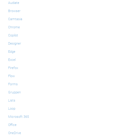
Audiate
Browser
Camtasia
Chrome
Copilot
Designer
Edge
Excel
Firefox
Flow
Forms
Gruppen
Lists
Loop
Microsoft 365
Office
OneDrive