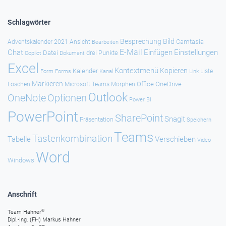
Schlagwörter
Besprechung
Bild
Camtasia
Adventskalender 2021
Ansicht
Bearbeiten
E-Mail
Chat
Einfügen
Einstellungen
Datei
drei Punkte
Copilot
Dokument
Excel
Kontextmenü
Kopieren
Kalender
Forms
Kanal
Link
Liste
Form
Markieren
Office
OneDrive
Löschen
Microsoft Teams
Morphen
Outlook
Optionen
OneNote
Power BI
PowerPoint
SharePoint
Snagit
Präsentation
Speichern
Teams
Tastenkombination
Tabelle
Verschieben
Video
Word
Windows
Anschrift
®
Team Hahner
Dipl.-Ing. (FH) Markus Hahner