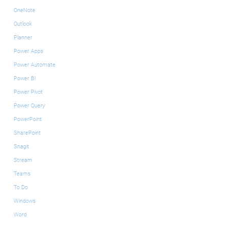
OneNote
Outlook
Planner
Power Apps
Power Automate
Power BI
Power Pivot
Power Query
PowerPoint
SharePoint
Snagit
Stream
Teams
To Do
Windows
Word