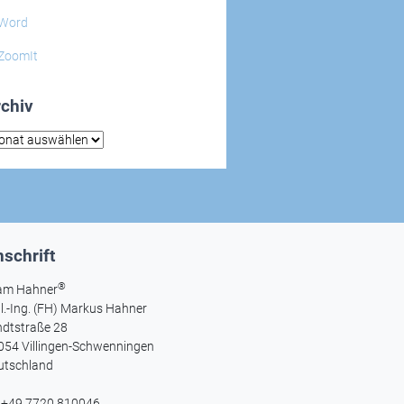
Word
ZoomIt
chiv
hiv
schrift
®
am Hahner
l.-Ing. (FH) Markus Hahner
ndtstraße 28
054 Villingen-Schwenningen
utschland
l +49 7720 810046