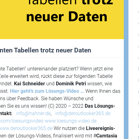
nten Tabellen trotz neuer Daten
nte Tabellen“ untereinander platziert? Wenn jetzt eine
ile erweitert wird, rückt diese zur folgenden Tabelle
windet.
Kai Schneider
und
Dominik Petri
wissen, wie
ässt.
Hier geht’s zum Lösungs-Video …
Wenn Ihnen das
 uns über Feedback. Sie haben Wünsche und
en Sie es uns wissen! (C) 2020 – 2022
Das Lösungs-
ntakt:
info@hahner.de
,
info@deroutlooker365.de
.com/loesungsvideo
www.loesungs-video.de
www.deroutlooker365.de
Wir nutzen die
Liveereignis-
 der Lösungs-Videos, finalisiert wird mit #
Camtasia