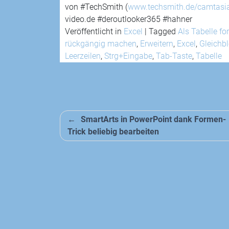
von #TechSmith (
www.techsmith.de/camtasi
video.de #deroutlooker365 #hahner
Veröffentlicht in
Excel
|
Tagged
Als Tabelle fo
rückgängig machen
,
Erweitern
,
Excel
,
Gleichb
Leerzeilen
,
Strg+Eingabe
,
Tab-Taste
,
Tabelle
Beitragsnavigation
SmartArts in PowerPoint dank Formen-
Trick beliebig bearbeiten