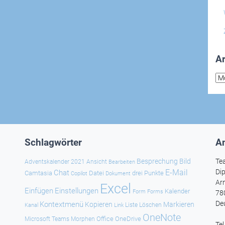
Ar
Arc
Schlagwörter
An
Besprechung
Bild
Te
Adventskalender 2021
Ansicht
Bearbeiten
E-Mail
Dip
Chat
Camtasia
Datei
drei Punkte
Copilot
Dokument
Ar
Excel
Einfügen
Einstellungen
Kalender
Forms
Form
78
De
Kontextmenü
Kopieren
Markieren
Kanal
Link
Liste
Löschen
OneNote
Office
OneDrive
Microsoft Teams
Morphen
Te