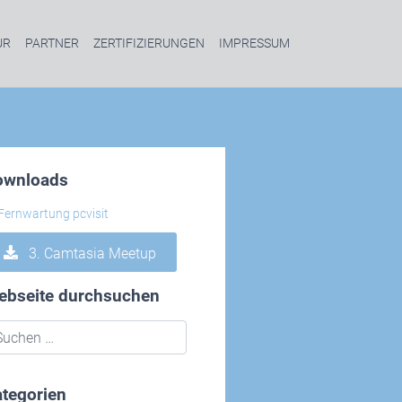
UR
PARTNER
ZERTIFIZIERUNGEN
IMPRESSUM
ownloads
3. Camtasia Meetup
ebseite durchsuchen
tegorien