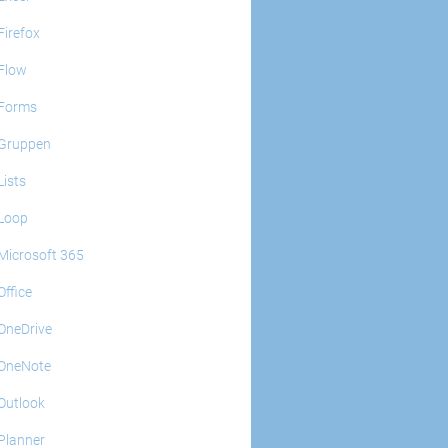
Firefox
Flow
Forms
Gruppen
Lists
Loop
Microsoft 365
Office
OneDrive
OneNote
Outlook
Planner