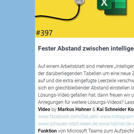
Fester Abstand zwischen intellige
Auf einem Arbeitsblatt sind mehrere „intellige
der darüberliegenden Tabellen um eine neue Ze
auf und die extra eingefügte Leerzeile versch
sich ein gleichbleibender Abstand einstellen l
Lösungs-Video gefallen hat, dann freuen wir
Anregungen für weitere Lösungs-Videos? Lass
Video
by
Markus Hahner
&
Kai Schneider
Ko
www.facebook.com/DaLoeVi
www.instagram
www.schauen-statt-lesen.de
www.hahner.de
Funktion
von Microsoft Teams zum Aufzeichnen