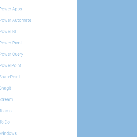
Power Apps
Power Automate
Power BI
Power Pivot
Power Query
PowerPoint
SharePoint
Snagit
Stream
Teams
To Do
Windows