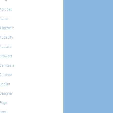
Acrobat
Admin
Allgemein
Audacity
Audiate
Browser
Camtasia
Chrome
Copilot
Designer
Edge
Excel