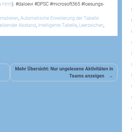
a.html
). #daloevi #DPSC #microsoft365 #loesungs-
rmatieren
,
Automatische Erweiterung der Tabelle
leibender Abstand
,
Intelligente Tabelle
,
Leerzeichen
,
Mehr Übersicht: Nur ungelesene Aktivitäten in
Teams anzeigen