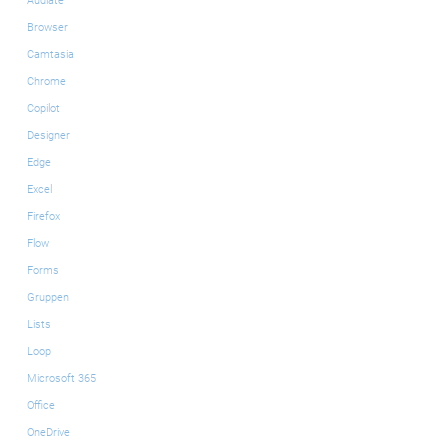
Audiate
Browser
Camtasia
Chrome
Copilot
Designer
Edge
Excel
Firefox
Flow
Forms
Gruppen
Lists
Loop
Microsoft 365
Office
OneDrive