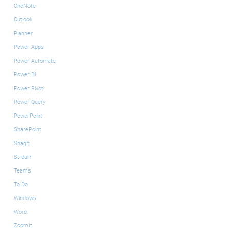
OneNote
Outlook
Planner
Power Apps
Power Automate
Power BI
Power Pivot
Power Query
PowerPoint
SharePoint
Snagit
Stream
Teams
To Do
Windows
Word
ZoomIt