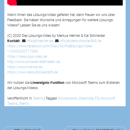
Wenn Ihnen das Lösungs-Video gefallen hat, dann freuen wir uns über
Feedback. Sie haben Wünsche und Anregungen für weitere Lösungs-
Videos? Lassen Sie es uns wissen!
(C) 2020 Das Lösungs-Video by Markus Hahner & Kai Schneider
Kontakt:
info(at)hahner.de
,
info(at)deroutlooker365.de
https://www.facebook.com/Das-L%C3%B6sungs-Video-
110305200717269
https://loesungs-video.de
http://www.schauen-statt-lesen.de
https://www.hahner.de
https://www.deroutlooker365.de
Wir nutzen die
Liveereignis-Funktion
von Microsoft Teams zum Erstellen
der Lösungs-Videos.
Veröffentlicht in
Teams
|
Tagged
Aktualisieren
,
Dateiliste
,
F5
,
Microsoft
Teams
,
Teams