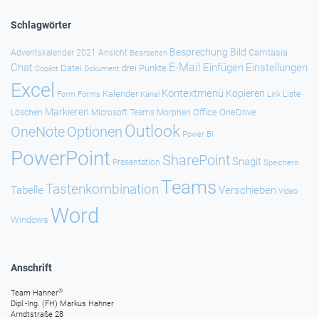
Schlagwörter
Besprechung
Bild
Camtasia
Adventskalender 2021
Ansicht
Bearbeiten
E-Mail
Chat
Einfügen
Einstellungen
Datei
drei Punkte
Copilot
Dokument
Excel
Kontextmenü
Kopieren
Kalender
Forms
Kanal
Link
Liste
Form
Markieren
Office
OneDrive
Löschen
Microsoft Teams
Morphen
Outlook
Optionen
OneNote
Power BI
PowerPoint
SharePoint
Snagit
Präsentation
Speichern
Teams
Tastenkombination
Tabelle
Verschieben
Video
Word
Windows
Anschrift
®
Team Hahner
Dipl.-Ing. (FH) Markus Hahner
Arndtstraße 28