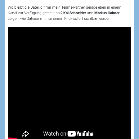
Wo bleibt die Datei, dir mir mein Teams-Partner gerade eben in einem
Kanal zur Verfügung gestellt hat?
Kai Schneider
und
Markus Hahner
zeigen, wie Dateien mit nur einem Klick sofort sichtbar werden.