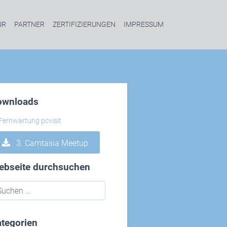
UR
PARTNER
ZERTIFIZIERUNGEN
IMPRESSUM
ownloads
3. Camtasia Meetup
ebseite durchsuchen
tegorien