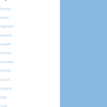
Acrobat
Admin
Allgemein
Audacity
Audiate
Browser
Camtasia
Chrome
Copilot
Designer
Edge
Excel