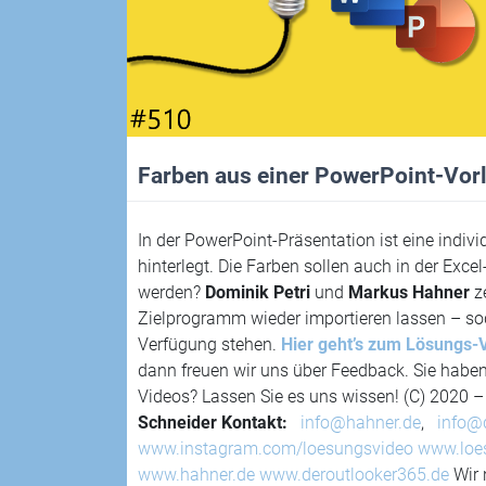
Farben aus einer PowerPoint-Vorl
In der PowerPoint-Präsentation ist eine indivi
hinterlegt. Die Farben sollen auch in der Ex
werden?
Dominik Petri
und
Markus Hahner
ze
Zielprogramm wieder importieren lassen – sod
Verfügung stehen.
Hier geht’s zum Lösungs-
dann freuen wir uns über Feedback. Sie hab
Videos? Lassen Sie es uns wissen! (C) 2020 
Schneider
Kontakt:
info@hahner.de
,
info@
www.instagram.com/loesungsvideo
www.loe
www.hahner.de
www.deroutlooker365.de
Wir 