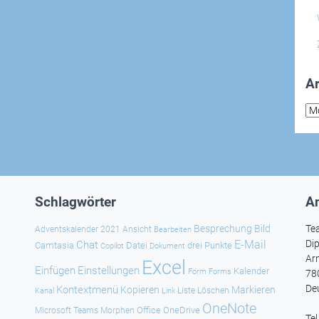
Ar
Arc
Schlagwörter
An
Besprechung
Bild
Te
Adventskalender 2021
Ansicht
Bearbeiten
E-Mail
Dip
Chat
Camtasia
Datei
drei Punkte
Copilot
Dokument
Ar
Excel
Einfügen
Einstellungen
Kalender
Forms
Form
78
De
Kontextmenü
Kopieren
Markieren
Kanal
Link
Liste
Löschen
OneNote
Office
OneDrive
Microsoft Teams
Morphen
Te