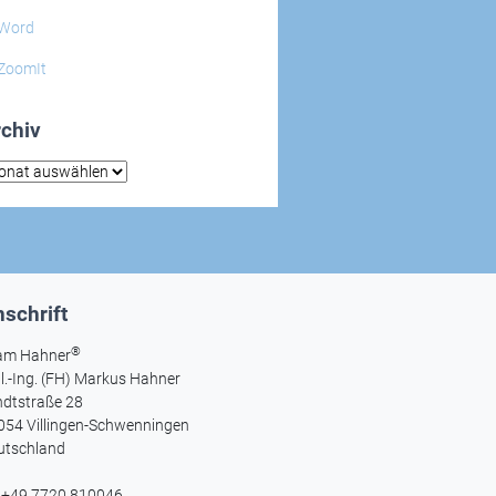
Word
ZoomIt
chiv
hiv
schrift
®
am Hahner
l.-Ing. (FH) Markus Hahner
ndtstraße 28
054 Villingen-Schwenningen
utschland
l +49 7720 810046