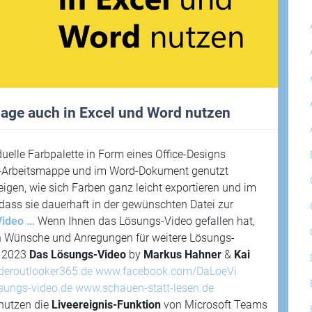
age auch in Excel und Word nutzen
duelle Farbpalette in Form eines Office-Designs
cel-Arbeitsmappe und im Word-Dokument genutzt
igen, wie sich Farben ganz leicht exportieren und im
ass sie dauerhaft in der gewünschten Datei zur
Video …
Wenn Ihnen das Lösungs-Video gefallen hat,
en Wünsche und Anregungen für weitere Lösungs-
– 2023
Das Lösungs-Video
by
Markus Hahner
&
Kai
deroutlooker365.de
www.facebook.com/DaLoeVi
sungs-video.de
www.schauen-statt-lesen.de
nutzen die
Liveereignis-Funktion
von Microsoft Teams