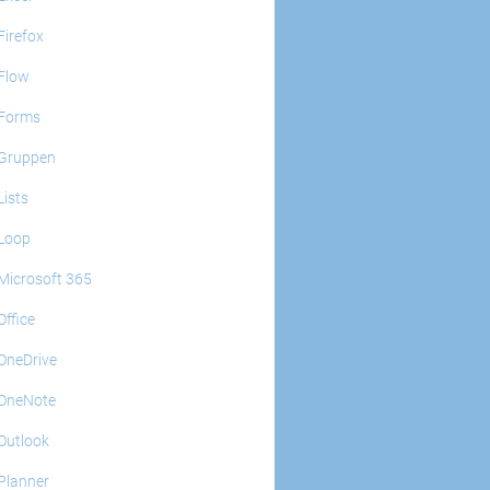
Firefox
Flow
Forms
Gruppen
Lists
Loop
Microsoft 365
Office
OneDrive
OneNote
Outlook
Planner