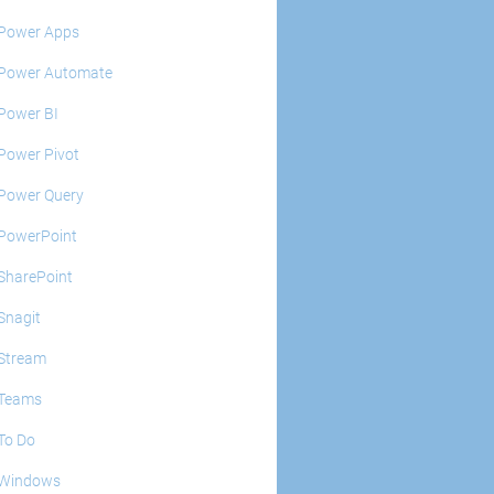
Power Apps
Power Automate
Power BI
Power Pivot
Power Query
PowerPoint
SharePoint
Snagit
Stream
Teams
To Do
Windows