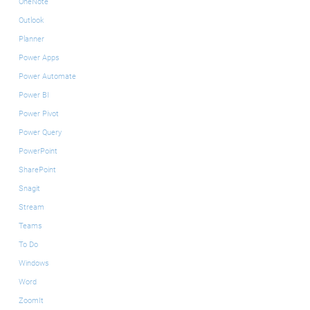
OneNote
Outlook
Planner
Power Apps
Power Automate
Power BI
Power Pivot
Power Query
PowerPoint
SharePoint
Snagit
Stream
Teams
To Do
Windows
Word
ZoomIt