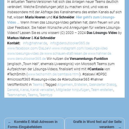
In aktuellen Teams-Versionen hat sich das Anlegen neuer Teams deutlich
verändert. Welche Einstellungen jetzt zu machen sind, und was es
insbesondere mit der Abfrage des Kanalnamens des ersten Kanals auf sich
hat, wissen
Maria Hoeren
und
Kai Schneider
.
Hier geht’s zum Lösungs-
Video …
Wenn Ihnen das Lösungs-Video gefallen hat, dann freuen wir uns
über Feedback. Sie haben Wünsche und Anregungen für weitere Lösungs-
Videos? Lassen Sie es uns wissen! (C) 2020 – 2024
Das Lösungs-Video
by
Markus Hahner
&
Kai Schneider
Kontakt:
info@hahner.de
,
info@deroutlooker365.de
www.facebook.com/DaLoeVi
www.instagram.com/loesungsvideo
www.loesungs-video.de
www.schauen-statt-lesen.de
www.hahner.de
www.deroutlooker365.de
Wir nutzen die
Versammlungs-Funktion
(englisch „Town Hall“, ehemals Liveereignis) von Microsoft Teams zum
Aufzeichnen der Lösungs-Videos, finalisiert wird mit #
Camtasia
von
#TechSmith (
www.techsmith.de/camtasia.html
). #daloevi #DPSC
#microsoft365 #loesungs-video.de #deroutlooker365 #hahner
Veröffentlicht in
Teams
|
Tagged
Allgemein
,
Erstellen
,
Geänderter Dialog
,
General
,
Kanal
,
Kanal verwalten
,
Mitglieder hinzufügen
,
Team erstellen
,
Teamnamen
,
Teams
,
Teamtyp
Beitragsnavigation
Korrekte E-Mail-Adressen in
Grafik in Word fest auf der Seite
Forms-Eingabefeldern
verankern