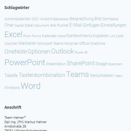
Schlagwörter
Besprechung
Bild
Camtasia
Adventskalender 2021
Ansicht
Bearbeiten
E-Mail
Chat
Einfügen
Einstellungen
Datei
drei Punkte
Copilot
Dokument
Excel
Kontextmenü
Kopieren
Kalender
Forms
Kanal
Link
Liste
Form
Markieren
Office
OneDrive
Löschen
Microsoft Teams
Morphen
Outlook
Optionen
OneNote
Power BI
PowerPoint
SharePoint
Snagit
Präsentation
Speichern
Teams
Tastenkombination
Tabelle
Verschieben
Video
Word
Windows
Anschrift
®
Team Hahner
Dipl.-Ing. (FH) Markus Hahner
Arndtstraße 28
78054 Villingen-Schwenningen