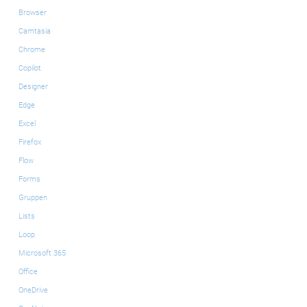
Browser
Camtasia
Chrome
Copilot
Designer
Edge
Excel
Firefox
Flow
Forms
Gruppen
Lists
Loop
Microsoft 365
Office
OneDrive