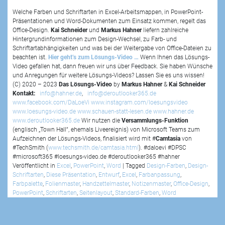
Welche Farben und Schriftarten in Excel-Arbeitsmappen, in PowerPoint-
Präsentationen und Word-Dokumenten zum Einsatz kommen, regelt das
Office-Design.
Kai Schneider
und
Markus Hahner
liefern zahlreiche
Hintergrundinformationen zum Design-Wechsel, zu Farb- und
Schriftartabhängigkeiten und was bei der Weitergabe von Office-Dateien zu
beachten ist.
Hier geht’s zum Lösungs-Video …
Wenn Ihnen das Lösungs-
Video gefallen hat, dann freuen wir uns über Feedback. Sie haben Wünsche
und Anregungen für weitere Lösungs-Videos? Lassen Sie es uns wissen!
(C) 2020 – 2023
Das Lösungs-Video
by
Markus Hahner
&
Kai Schneider
Kontakt:
info@hahner.de
,
info@deroutlooker365.de
www.facebook.com/DaLoeVi
www.instagram.com/loesungsvideo
www.loesungs-video.de
www.schauen-statt-lesen.de
www.hahner.de
www.deroutlooker365.de
Wir nutzen die
Versammlungs-Funktion
(englisch „Town Hall“, ehemals Liveereignis) von Microsoft Teams zum
Aufzeichnen der Lösungs-Videos, finalisiert wird mit #
Camtasia
von
#TechSmith (
www.techsmith.de/camtasia.html
). #daloevi #DPSC
#microsoft365 #loesungs-video.de #deroutlooker365 #hahner
Veröffentlicht in
Excel
,
PowerPoint
,
Word
|
Tagged
Design-Farben
,
Design-
Schriftarten
,
Diese Präsentation
,
Entwurf
,
Excel
,
Farbanpassung
,
Farbpalette
,
Folienmaster
,
Handzettelmaster
,
Notizenmaster
,
Office-Design
,
PowerPoint
,
Schriftarten
,
Seitenlayout
,
Standard-Farben
,
Word