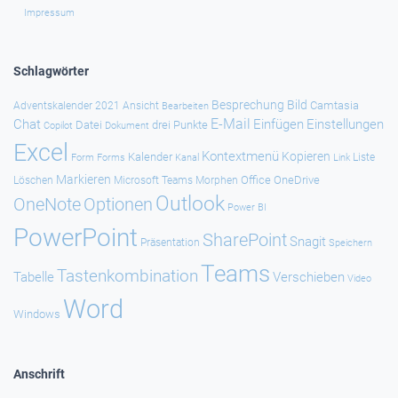
Impressum
Schlagwörter
Besprechung
Bild
Camtasia
Adventskalender 2021
Ansicht
Bearbeiten
E-Mail
Chat
Einfügen
Einstellungen
Datei
drei Punkte
Copilot
Dokument
Excel
Kontextmenü
Kopieren
Kalender
Forms
Kanal
Link
Liste
Form
Markieren
Office
OneDrive
Löschen
Microsoft Teams
Morphen
Outlook
Optionen
OneNote
Power BI
PowerPoint
SharePoint
Snagit
Präsentation
Speichern
Teams
Tastenkombination
Tabelle
Verschieben
Video
Word
Windows
Anschrift