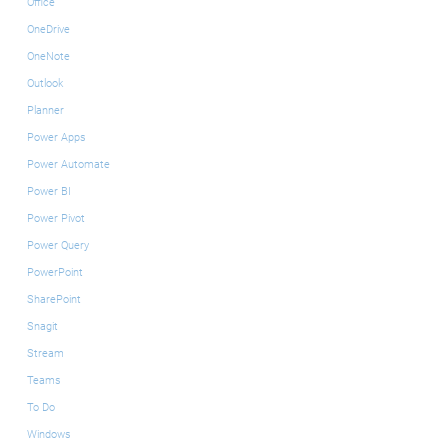
Office
OneDrive
OneNote
Outlook
Planner
Power Apps
Power Automate
Power BI
Power Pivot
Power Query
PowerPoint
SharePoint
Snagit
Stream
Teams
To Do
Windows