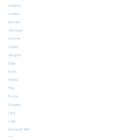
Audacity
Audiate
Browser
Camtasia
Chrome
Copilot
Designer
Edge
Excel
Firefox
Flow
Forms
Gruppen
Lists
Loop
Microsoft 365