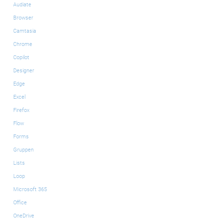
Audiate
Browser
Camtasia
Chrome
Copilot
Designer
Edge
Excel
Firefox
Flow
Forms
Gruppen
Lists
Loop
Microsoft 365
Office
OneDrive