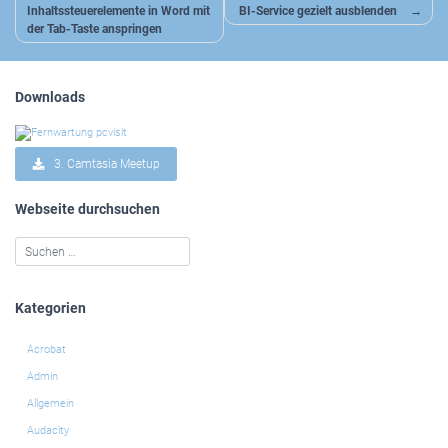
Inhaltssteuerelemente in Word mit
BI-Service gezielt ausblenden
der Tab-Taste anspringen
Downloads
3. Camtasia Meetup
Webseite durchsuchen
Kategorien
Acrobat
Admin
Allgemein
Audacity