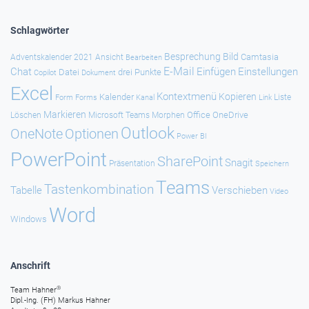
Schlagwörter
Besprechung
Bild
Camtasia
Adventskalender 2021
Ansicht
Bearbeiten
E-Mail
Chat
Einfügen
Einstellungen
Datei
drei Punkte
Copilot
Dokument
Excel
Kontextmenü
Kopieren
Kalender
Forms
Kanal
Link
Liste
Form
Markieren
Office
OneDrive
Löschen
Microsoft Teams
Morphen
Outlook
Optionen
OneNote
Power BI
PowerPoint
SharePoint
Snagit
Präsentation
Speichern
Teams
Tastenkombination
Tabelle
Verschieben
Video
Word
Windows
Anschrift
®
Team Hahner
Dipl.-Ing. (FH) Markus Hahner