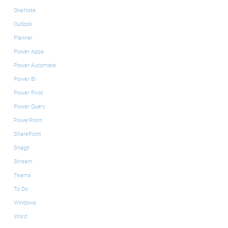
OneNote
Outlook
Planner
Power Apps
Power Automate
Power BI
Power Pivot
Power Query
PowerPoint
SharePoint
Snagit
Stream
Teams
To Do
Windows
Word