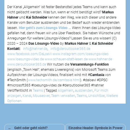
Der Kanal „Allgemein“ ist fester Bestandteil jedes Teams und kann auch
nicht gelöscht werden. Was tun, wenn er nicht benötigt wird?
Markus
Hahner
und
Kai Schneider
kennen den Weg, wie sich dieser und andere
Kanäle vom Benutzer ausblenden und bei Bedarf auch wieder einblenden
lassen.
Hier geht’s zum Lösungs-Video …
Wenn Ihnen das Lösungs-Video
gefallen hat, dann freuen wir uns über Feedback. Sie haben Wünsche und
Anregungen für weitere Lösungs-Videos? Lassen Sie es uns wissen! (C)
2020 – 2024
Das Lösungs-Video
by
Markus Hahner
&
Kai Schneider
Kontakt:
info@hahner.de
,
info@deroutlooker365.de
www.facebook.com/DaLoeVi
www.instagram.com/loesungsvideo
www.loesungs-video.de
www.schauen-statt-lesen.de
www.hahner.de
www.deroutlooker365.de
Wir nutzen die
Versammlungs-Funktion
(englisch „Town Hall“, ehemals Liveereignis) von Microsoft Teams zum
Aufzeichnen der Lösungs-Videos, finalisiert wird mit #
Camtasia
von
#TechSmith (
www.techsmith.de/camtasia.html
). #daloevi #DPSC
#microsoft365 #loesungs-video.de #deroutlooker365 #hahner
Veröffentlicht in
Teams
|
Tagged
Allgemein
,
ausblenden
,
Für mich
anzeigen
,
Kanal
,
Mouseover
,
Team verwalten
,
Teams
,
Unsichtbar
,
Weitere
Optionen
Beitragsnavigation
Geht oder geht nicht?
Einzelne Header-Symbole in Power