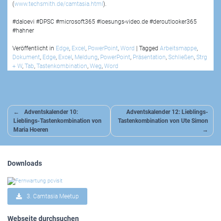
(
www.techsmith.de/camtasia.html
).
#daloevi #DPSC #microsoft365 #loesungs-video.de #deroutlooker365
#hahner
Veröffentlicht in
Edge
,
Excel
,
PowerPoint
,
Word
|
Tagged
Arbeitsmappe
,
Dokument
,
Edge
,
Excel
,
Meldung
,
PowerPoint
,
Präsentation
,
Schließen
,
Strg
+ W
,
Tab
,
Tastenkombination
,
Weg
,
Word
Beitragsnavigation
Adventskalender 10:
Adventskalender 12: Lieblings-
Lieblings-Tastenkombination von
Tastenkombination von Ute Simon
Maria Hoeren
Downloads
3. Camtasia Meetup
Webseite durchsuchen