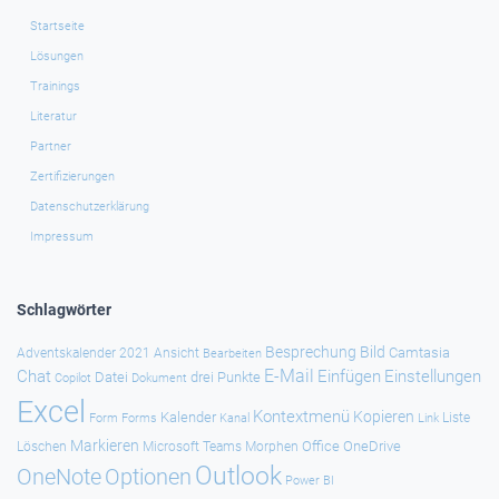
Startseite
Lösungen
Trainings
Literatur
Partner
Zertifizierungen
Datenschutzerklärung
Impressum
Schlagwörter
Besprechung
Bild
Camtasia
Adventskalender 2021
Ansicht
Bearbeiten
E-Mail
Chat
Einfügen
Einstellungen
Datei
drei Punkte
Copilot
Dokument
Excel
Kontextmenü
Kopieren
Kalender
Forms
Kanal
Link
Liste
Form
Markieren
Office
OneDrive
Löschen
Microsoft Teams
Morphen
Outlook
Optionen
OneNote
Power BI