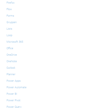
Firefox
Flow
Forms
Gruppen
Lists
Loop
Microsoft 365
Office
OneDrive
OneNote
Outlook
Planner
Power Apps
Power Automate
Power BI
Power Pivot
Power Query