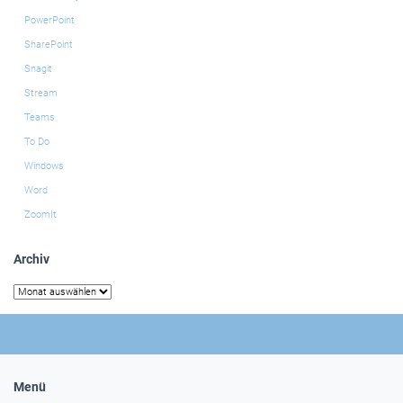
PowerPoint
SharePoint
Snagit
Stream
Teams
To Do
Windows
Word
ZoomIt
Archiv
Archiv
Menü