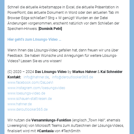
Schnell die aktuelle Arbeitsmappe in Excel, die aktuelle Präsentation in
PowerPoint, das aktuelle Dokument in Word oder den aktuellen Tab im
Browser Edge schließen? Strg + W genügt! Wurden an der Datei
Änderungen vorgenommen, erscheint natürlich vor dem Schließen der
Speichern-Hinweis.
[Dominik Petri
]
Hier geht’s zum Lösungs-Video …
Wenn Ihnen das Lösungs-Video gefallen hat, dann freuen wir uns über
Feedback. Sie haben Wünsche und Anregungen für weitere Lösungs-
Videos? Lassen Sie es uns wissen!
(C) 2020 – 2024
Das Lösungs-Video
by
Markus Hahner
&
Kai Schneider
Kontakt:
info@hahner.de
,
info@deroutlooker365.de
www.facebook.com/DaLoeVi
www.instagram.com/loesungsvideo
www.loesungs-video.de
www.schauen-statt-lesen.de
www.hahner.de
www.deroutlooker365.de
Wir nutzen die
Versammlungs-Funktion
(englisch „Town Hall“, ehemals
Liveereignis) von Microsoft Teams zum Aufzeichnen der Lösungs-Videos,
finalisiert wird mit #
Camtasia
von #TechSmith