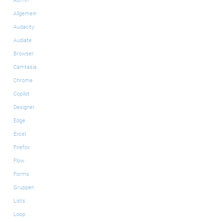
Admin
Allgemein
Audacity
Audiate
Browser
Camtasia
Chrome
Copilot
Designer
Edge
Excel
Firefox
Flow
Forms
Gruppen
Lists
Loop