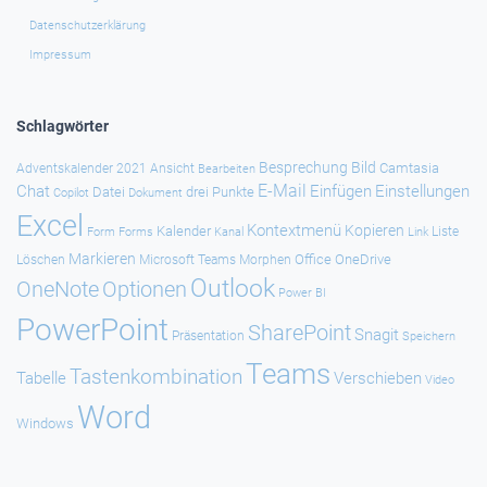
Datenschutzerklärung
Impressum
Schlagwörter
Besprechung
Bild
Camtasia
Adventskalender 2021
Ansicht
Bearbeiten
E-Mail
Chat
Einfügen
Einstellungen
Datei
drei Punkte
Copilot
Dokument
Excel
Kontextmenü
Kopieren
Kalender
Forms
Kanal
Link
Liste
Form
Markieren
Office
OneDrive
Löschen
Microsoft Teams
Morphen
Outlook
Optionen
OneNote
Power BI
PowerPoint
SharePoint
Snagit
Präsentation
Speichern
Teams
Tastenkombination
Tabelle
Verschieben
Video
Word
Windows