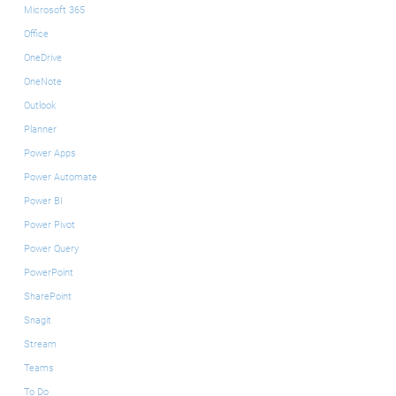
Microsoft 365
Office
OneDrive
OneNote
Outlook
Planner
Power Apps
Power Automate
Power BI
Power Pivot
Power Query
PowerPoint
SharePoint
Snagit
Stream
Teams
To Do