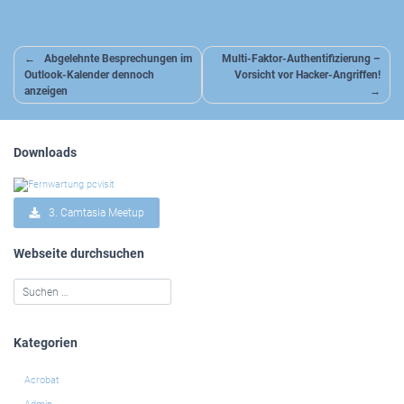
Beitragsnavigation
Abgelehnte Besprechungen im
Multi-Faktor-Authentifizierung –
Outlook-Kalender dennoch
Vorsicht vor Hacker-Angriffen!
anzeigen
Downloads
3. Camtasia Meetup
Webseite durchsuchen
Kategorien
Acrobat