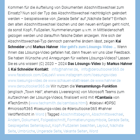
Kommen für die Aufteilung von Dokumenten Abschnittswechsel zum
Einsatz? Nun soll der Typ des Abschnittswechsel nachträglich geändert
werden – beispielsweise von „Gerade Seite“ auf „Nächste Seite“? Einfach
den alten Abschnittswechsel löschen und den neuen einfügen geht nicht,
da sonst Kopf-, Fußzeilen, Nummerierungen u.v.m. in Mittleidenschaft
gezogen werden und daraufhin falsche Daten anzeigen. Wie sich der
Abschnittswechsel-Typ dennoch pannenfrei ändern lässt, zeigen
Kai
Schneider
und
Markus Hahner
.
Hier geht’s zum Lösungs-Video …
Wenn
Ihnen das Lösungs-Video gefallen hat, dann freuen wir uns über Feedback.
Sie haben Wünsche und Anregungen für weitere Lösungs-Videos? Lassen
Sie es uns wissen! (C) 2020 – 2024
Das Lösungs-Video
by
Markus Hahner
&
Kai Schneider
Kontakt:
info@hahner.de
,
info@deroutlooker365.de
www.facebook.com/DaLoeVi
www.instagram.com/loesungsvideo
www.loesungs-video.de
www.schauen-statt-lesen.de
www.hahner.de
www.deroutlooker365.de
Wir nutzen die
Versammlungs-Funktion
(englisch „Town Hall“, ehemals Liveereignis) von Microsoft Teams zum
Aufzeichnen der Lösungs-Videos, finalisiert wird mit #
Camtasia
von
#TechSmith (
www.techsmith.de/camtasia.html
). #daloevi #DPSC
#microsoft365 #loesungs-video.de #deroutlooker365 #hahner
Veröffentlicht in
Word
|
Tagged
Abschnittsbeginn
,
Abschnittswechsel
,
Ändern
,
Dokument
,
Folgeabschnitt
,
Formatierungssymbole
,
Gerade Seite
,
Gespiegeltes Seitenlayout
,
Kopf-/Fußzeilen beachten
,
Layout
,
Nächste
Seite
,
Umbrüche
,
Ungerade Seite
,
Vakante Seiten
,
Word