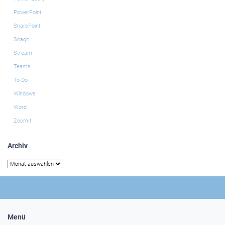
PowerPoint
SharePoint
Snagit
Stream
Teams
To Do
Windows
Word
ZoomIt
Archiv
Archiv
Menü