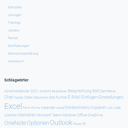
Startseite
Lösungen
Trainings
Literatur
Partner
Zertifizierungen
Datenschutzerklärung
Impressum
Schlagwörter
Besprechung
Bild
Camtasia
Adventskalender 2021
Ansicht
Bearbeiten
E-Mail
Chat
Einfügen
Einstellungen
Datei
drei Punkte
Copilot
Dokument
Excel
Kontextmenü
Kopieren
Kalender
Forms
Kanal
Link
Liste
Form
Markieren
Office
OneDrive
Löschen
Microsoft Teams
Morphen
Outlook
Optionen
OneNote
Power BI