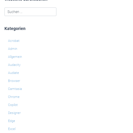
Kategorien
Acrobat
Admin
Allgemein
Audacity
Audiate
Browser
Camtasia
Chrome
Copilot
Designer
Edge
Excel