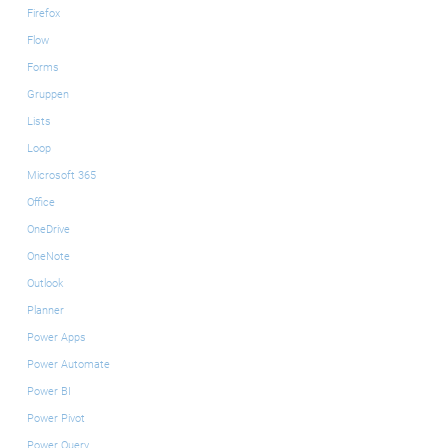
Firefox
Flow
Forms
Gruppen
Lists
Loop
Microsoft 365
Office
OneDrive
OneNote
Outlook
Planner
Power Apps
Power Automate
Power BI
Power Pivot
Power Query